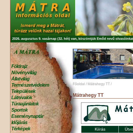
2026. augusztus 9. vasárnap (32. hét) van, köszöntjük
Emőd
nevű olvasóinkat
Földrajz
Növényvilág
Állatvilág
Főoldal
/
Mátrahegy TT
/
Természetvédelem
Települések
Mátrahegy TT
Látnivalók
Túraajánlatok
Sportok
Eseménynaptár
Időjárás
Térképek
Kiírás
Útvo