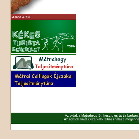
AJÁNLATOK
Az oldalt a Mátrahegy Bt. készíti és tartja karban
Az adatok saját célra való felhasználása megenged