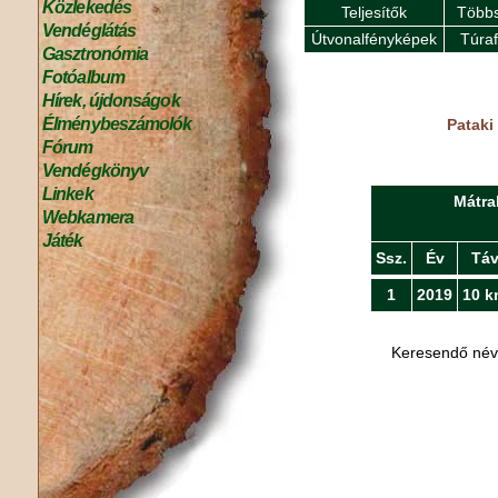
Közlekedés
Teljesítők
Többs
Vendéglátás
Útvonalfényképek
Túra
Gasztronómia
Fotóalbum
Hírek, újdonságok
Élménybeszámolók
Pataki
Fórum
Vendégkönyv
Linkek
Mátra
Webkamera
Játék
Ssz.
Év
Tá
1
2019
10 k
Keresendő né