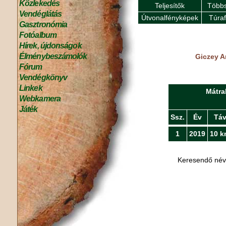
Közlekedés
Teljesítők
Többs
Vendéglátás
Útvonalfényképek
Túra
Gasztronómia
Fotóalbum
Hírek, újdonságok
Élménybeszámolók
Giczey A
Fórum
Vendégkönyv
Linkek
Mátra
Webkamera
Játék
Ssz.
Év
Tá
1
2019
10 k
Keresendő né