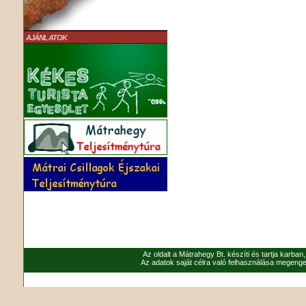
AJÁNLATOK
Az oldalt a Mátrahegy Bt. készíti és tartja karban
Az adatok saját célra való felhasználása megenged