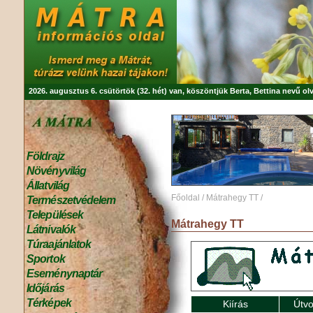
2026. augusztus 6. csütörtök (32. hét) van, köszöntjük
Berta, Bettina
nevű olv
Földrajz
Növényvilág
Állatvilág
Főoldal
/
Mátrahegy TT
/
Természetvédelem
Települések
Mátrahegy TT
Látnivalók
Túraajánlatok
Sportok
Eseménynaptár
Időjárás
Térképek
Kiírás
Útvo