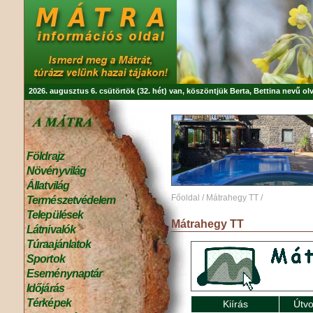
2026. augusztus 6. csütörtök (32. hét) van, köszöntjük
Berta, Bettina
nevű olv
Földrajz
Növényvilág
Állatvilág
Főoldal
/
Mátrahegy TT
/
Természetvédelem
Települések
Mátrahegy TT
Látnivalók
Túraajánlatok
Sportok
Eseménynaptár
Időjárás
Térképek
Kiírás
Útvo