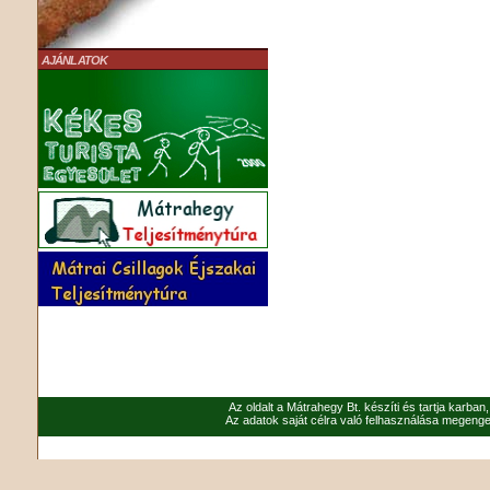
AJÁNLATOK
Az oldalt a Mátrahegy Bt. készíti és tartja karban
Az adatok saját célra való felhasználása megenged