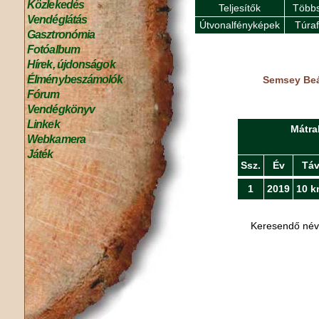
Közlekedés
Teljesítők
Többs
Vendéglátás
Útvonalfényképek
Túra
Gasztronómia
Fotóalbum
Hírek, újdonságok
Élménybeszámolók
Semsey Beát
Fórum
Vendégkönyv
Linkek
Mátra
Webkamera
Játék
Ssz.
Év
Tá
1
2019
10 k
Keresendő né