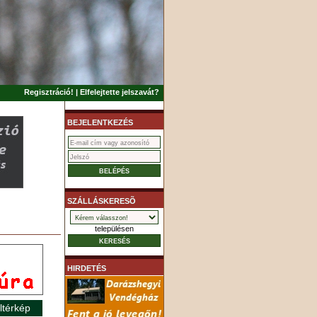
Regisztráció!
|
Elfelejtette jelszavát?
BEJELENTKEZÉS
SZÁLLÁSKERESÕ
településen
HIRDETÉS
ltérkép