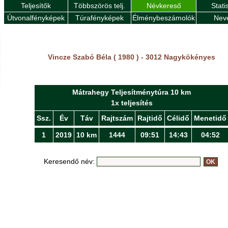
Teljesítők
Többszörös telj.
Névkereső
Stati
Útvonalfényképek
Túrafényképek
Élménybeszámolók
Nev
Vincze Szabó Béla ( 1980 ) - 3012 Nagykökényes
Mátrahegy Teljesítménytúra 10 km
1x teljesítés
Ssz.
Év
Táv
Rajtszám
Rajtidő
Célidő
Menetidő
1
2019
10 km
1444
09:51
14:43
04:52
Keresendő név: