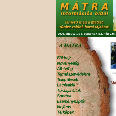
2026. augusztus 6. csütörtök (32. hét) van
Földrajz
Növényvilág
Állatvilág
Főo
Természetvédelem
Települések
Má
Látnivalók
Túraajánlatok
Sportok
Eseménynaptár
Időjárás
Térképek