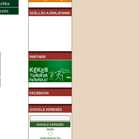
sztika
ezés
SZÁLLÁS AJÁNLATAINK
PARTNER
FACEBOOK
GOOGLE KERESÉS
www
matrahegy.hu