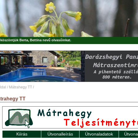
, köszöntjük
Berta, Bettina
nevű olvasóinkat.
ldal
/
Mátrahegy TT
/
trahegy TT
Kiírás
Útvonalleírás
Útvonaladatok
Útvona