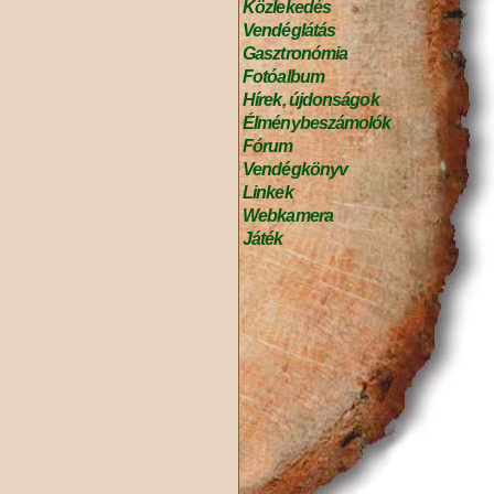
Közlekedés
Vendéglátás
Gasztronómia
Fotóalbum
Hírek, újdonságok
Élménybeszámolók
Fórum
Vendégkönyv
Linkek
Webkamera
Játék