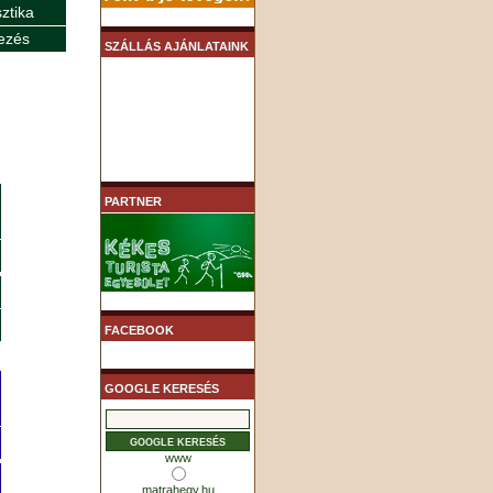
sztika
ezés
SZÁLLÁS AJÁNLATAINK
PARTNER
FACEBOOK
GOOGLE KERESÉS
www
matrahegy.hu