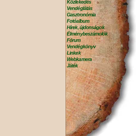
Közlekedés
Vendéglátás
Gasztronómia
Fotóalbum
Hírek, újdonságok
Élménybeszámolók
Fórum
Vendégkönyv
Linkek
Webkamera
Játék