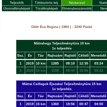
Teljesítők
Többszörös telj.
Névkereső
Stati
Útvonalfényképek
Túrafényképek
Élménybeszámolók
Nev
Oláh Éva Regina ( 1984 ) - 3240 Parád
Mátrahegy Teljesítménytúra 10 km
1x teljesítés
Ssz.
Év
Táv
Rajtszám
Rajtidő
Célidő
Menetidő
1
2019
10 km
1285
09:10
12:35
03:24
2
2020
10 km
1159
09:44
15:06
05:22
Mátrai Csillagok Éjszakai Teljesítménytúra 15 km
1x teljesítés
Ssz.
Év
Táv
Rajtszám
Rajtidő
Célidő
Menetidő
1
2019
15 km
1360
19:56
00:47
04:50