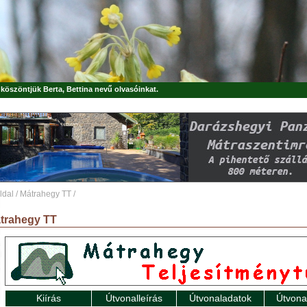
, köszöntjük
Berta, Bettina
nevű olvasóinkat.
ldal
/
Mátrahegy TT
/
trahegy TT
Kiírás
Útvonalleírás
Útvonaladatok
Útvona