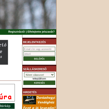
Regisztráció!
|
Elfelejtette jelszavát?
BEJELENTKEZÉS
SZÁLLÁSKERESÕ
településen
HIRDETÉS
ltérkép