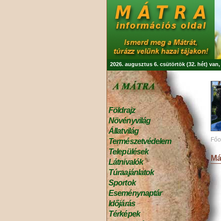
2026. augusztus 6. csütörtök (32. hét) van
Földrajz
Növényvilág
Állatvilág
Főo
Természetvédelem
Települések
Má
Látnivalók
Túraajánlatok
Sportok
Eseménynaptár
Időjárás
Térképek