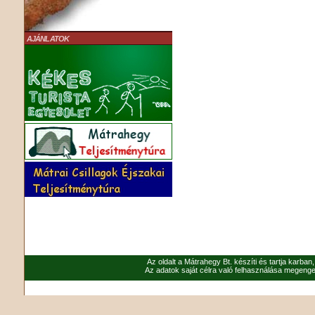
AJÁNLATOK
Az oldalt a Mátrahegy Bt. készíti és tartja karban
Az adatok saját célra való felhasználása megenged