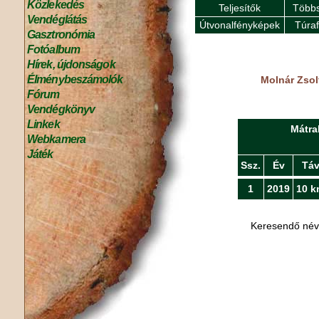
Közlekedés
Teljesítők
Többs
Vendéglátás
Útvonalfényképek
Túra
Gasztronómia
Fotóalbum
Hírek, újdonságok
Élménybeszámolók
Molnár Zsol
Fórum
Vendégkönyv
Linkek
Mátra
Webkamera
Játék
Ssz.
Év
Tá
1
2019
10 k
Keresendő né