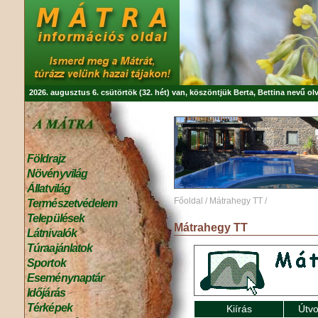
2026. augusztus 6. csütörtök (32. hét) van, köszöntjük
Berta, Bettina
nevű olv
Földrajz
Növényvilág
Állatvilág
Főoldal
/
Mátrahegy TT
/
Természetvédelem
Települések
Mátrahegy TT
Látnivalók
Túraajánlatok
Sportok
Eseménynaptár
Időjárás
Térképek
Kiírás
Útvo