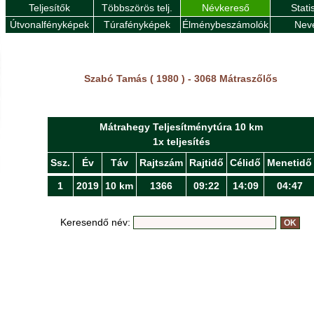
Teljesítők
Többszörös telj.
Névkereső
Stati
Útvonalfényképek
Túrafényképek
Élménybeszámolók
Nev
Szabó Tamás ( 1980 ) - 3068 Mátraszőlős
Mátrahegy Teljesítménytúra 10 km
1x teljesítés
Ssz.
Év
Táv
Rajtszám
Rajtidő
Célidő
Menetidő
1
2019
10 km
1366
09:22
14:09
04:47
Keresendő név: