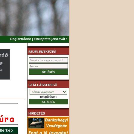
Regisztráció!
|
Elfelejtette jelszavát?
BEJELENTKEZÉS
SZÁLLÁSKERESÕ
településen
HIRDETÉS
ltérkép