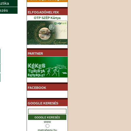
sztika
ezés
ELFOGADÓHELYEK
OTP SZÉP Kártya
K&H SZÉP Kártya
PARTNER
MHB (MKB) SZÉP Kártya
FACEBOOK
GOOGLE KERESÉS
www
matrahegy.hu