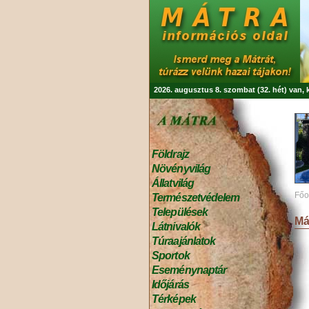
2026. augusztus 8. szombat (32. hét) van,
Földrajz
Növényvilág
Állatvilág
Főo
Természetvédelem
Települések
Má
Látnivalók
Túraajánlatok
Sportok
Eseménynaptár
Időjárás
Térképek