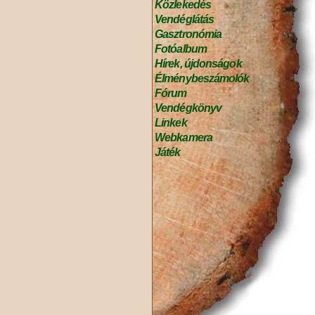
Közlekedés
Vendéglátás
Gasztronómia
Fotóalbum
Hírek, újdonságok
Élménybeszámolók
Fórum
Vendégkönyv
Linkek
Webkamera
Játék