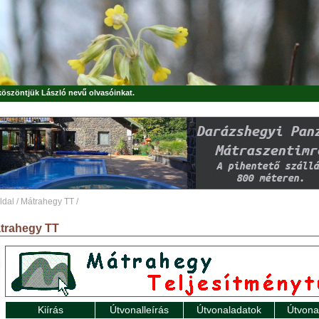
 köszöntjük
László
nevű olvasóinkat.
ldal
/
Mátrahegy TT
/
trahegy TT
Kiírás
Útvonalleírás
Útvonaladatok
Útvona