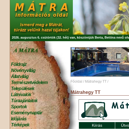
2026. augusztus 6. csütörtök (32. hét) van, köszöntjük
Berta, Bettina
nevű olv
Földrajz
Növényvilág
Állatvilág
Főoldal
/
Mátrahegy TT
/
Természetvédelem
Települések
Mátrahegy TT
Látnivalók
Túraajánlatok
Sportok
Eseménynaptár
Időjárás
Térképek
Kiírás
Útvo