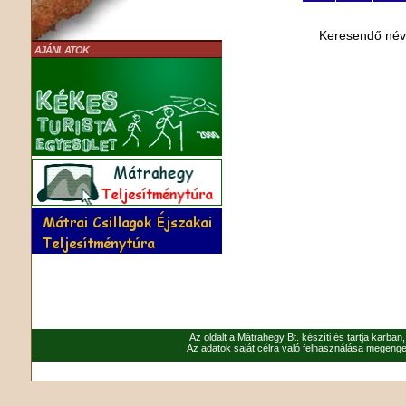
Keresendő né
AJÁNLATOK
Az oldalt a Mátrahegy Bt. készíti és tartja karban
Az adatok saját célra való felhasználása megenged