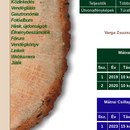
Közlekedés
Teljesítők
Többs
Vendéglátás
Útvonalfényképek
Túra
Gasztronómia
Fotóalbum
Hírek, újdonságok
Élménybeszámolók
Varga Zsuzsa
Fórum
Vendégkönyv
Linkek
Mátra
Webkamera
Játék
Ssz.
Év
Tá
1
2019
10 k
2
2020
10 k
Mátrai Csill
Ssz.
Év
Tá
1
2023
15 k