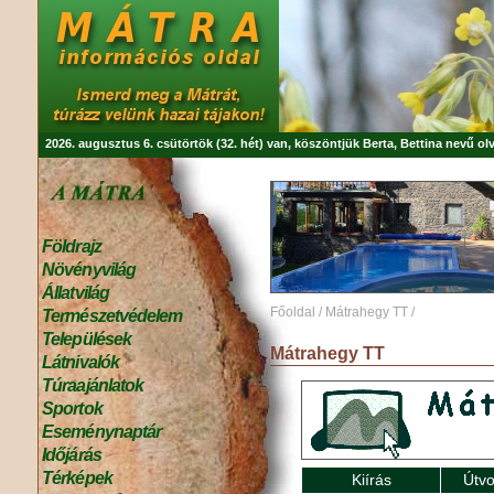
2026. augusztus 6. csütörtök (32. hét) van, köszöntjük
Berta, Bettina
nevű olv
Földrajz
Növényvilág
Állatvilág
Főoldal
/
Mátrahegy TT
/
Természetvédelem
Települések
Mátrahegy TT
Látnivalók
Túraajánlatok
Sportok
Eseménynaptár
Időjárás
Térképek
Kiírás
Útvo