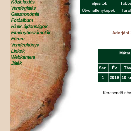
Közlekedés
Teljesítők
Többs
Vendéglátás
Útvonalfényképek
Túra
Gasztronómia
Fotóalbum
Hírek, újdonságok
Élménybeszámolók
Adorjáni 
Fórum
Vendégkönyv
Linkek
Mátra
Webkamera
Játék
Ssz.
Év
Tá
1
2019
10 k
Keresendő né