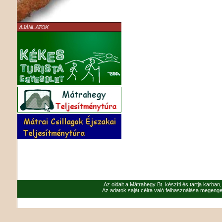
AJÁNLATOK
Az oldalt a Mátrahegy Bt. készíti és tartja karban
Az adatok saját célra való felhasználása megenged