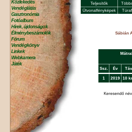
Közlekedés
Teljesítők
Többs
Vendéglátás
Útvonalfényképek
Túra
Gasztronómia
Fotóalbum
Hírek, újdonságok
Élménybeszámolók
Sábián A
Fórum
Vendégkönyv
Linkek
Mátra
Webkamera
Játék
Ssz.
Év
Tá
1
2019
10 k
Keresendő né