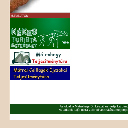
AJÁNLATOK
Az oldalt a Mátrahegy Bt. készíti és tartja karban
Az adatok saját célra való felhasználása megenged