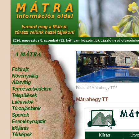
2026. augusztus 8. szombat (32. hét) van, köszöntjük
László
nevű olvasóinka
Földrajz
Növényvilág
Állatvilág
Főoldal
/
Mátrahegy TT
/
Természetvédelem
Települések
Mátrahegy TT
Látnivalók
Túraajánlatok
Sportok
Eseménynaptár
Időjárás
Térképek
Kiírás
Útvo