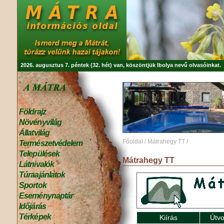
2026. augusztus 7. péntek (32. hét) van, köszöntjük
Ibolya
nevű olvasóinkat.
Földrajz
Növényvilág
Állatvilág
Főoldal
/
Mátrahegy TT
/
Természetvédelem
Települések
Mátrahegy TT
Látnivalók
Túraajánlatok
Sportok
Eseménynaptár
Időjárás
Térképek
Kiírás
Útvo