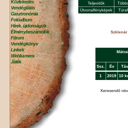
Közlekedés
Teljesítők
Többs
Vendéglátás
Útvonalfényképek
Túra
Gasztronómia
Fotóalbum
Hírek, újdonságok
Élménybeszámolók
Szklenár
Fórum
Vendégkönyv
Linkek
Mátra
Webkamera
Játék
Ssz.
Év
Tá
1
2019
10 k
Keresendő né