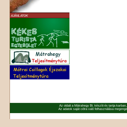
AJÁNLATOK
Az oldalt a Mátrahegy Bt. készíti és tartja karban
Az adatok saját célra való felhasználása megenged