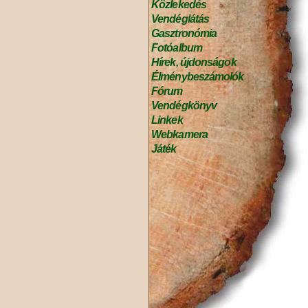
Közlekedés
Vendéglátás
Gasztronómia
Fotóalbum
Hírek, újdonságok
Élménybeszámolók
Fórum
Vendégkönyv
Linkek
Webkamera
Játék