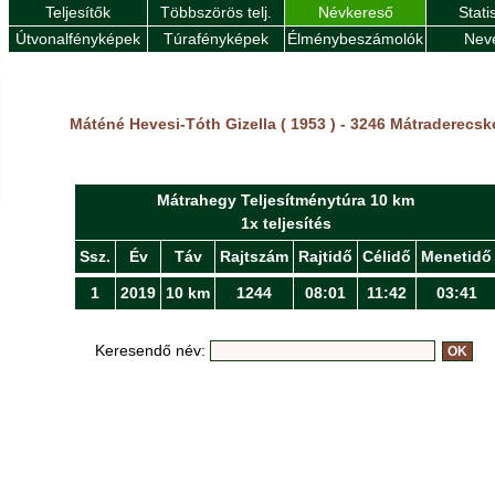
Teljesítők
Többszörös telj.
Névkereső
Stati
Útvonalfényképek
Túrafényképek
Élménybeszámolók
Nev
Máténé Hevesi-Tóth Gizella ( 1953 ) - 3246 Mátraderecsk
Mátrahegy Teljesítménytúra 10 km
1x teljesítés
Ssz.
Év
Táv
Rajtszám
Rajtidő
Célidő
Menetidő
1
2019
10 km
1244
08:01
11:42
03:41
Keresendő név: