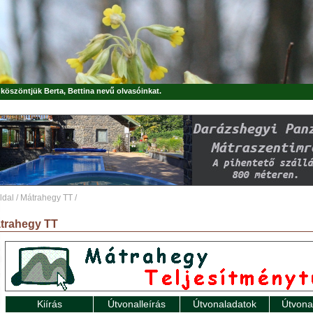
, köszöntjük
Berta, Bettina
nevű olvasóinkat.
ldal
/
Mátrahegy TT
/
trahegy TT
Kiírás
Útvonalleírás
Útvonaladatok
Útvona