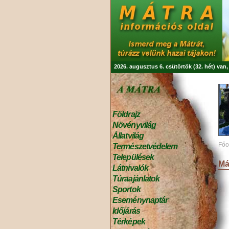
2026. augusztus 6. csütörtök (32. hét) van
Földrajz
Növényvilág
Állatvilág
Főo
Természetvédelem
Települések
Má
Látnivalók
Túraajánlatok
Sportok
Eseménynaptár
Időjárás
Térképek