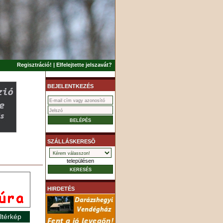
Regisztráció!
|
Elfelejtette jelszavát?
BEJELENTKEZÉS
SZÁLLÁSKERESÕ
településen
HIRDETÉS
ltérkép