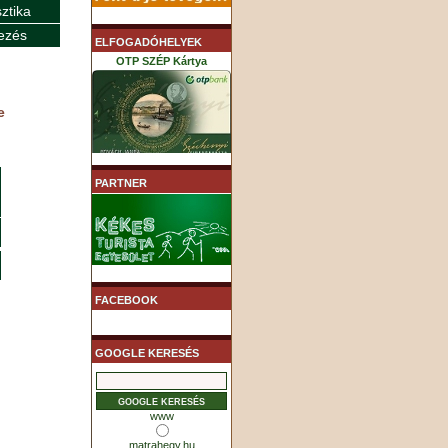
sztika
ezés
ELFOGADÓHELYEK
OTP SZÉP Kártya
e
K&H SZÉP Kártya
PARTNER
MHB (MKB) SZÉP Kártya
FACEBOOK
GOOGLE KERESÉS
www
matrahegy.hu