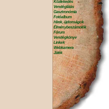
Közlekedés
Vendéglátás
Gasztronómia
Fotóalbum
Hírek, újdonságok
Élménybeszámolók
Fórum
Vendégkönyv
Linkek
Webkamera
Játék