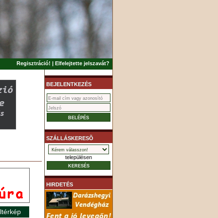
Regisztráció!
|
Elfelejtette jelszavát?
BEJELENTKEZÉS
SZÁLLÁSKERESÕ
településen
HIRDETÉS
ltérkép