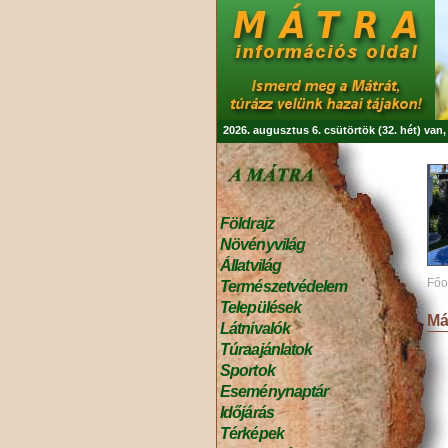
2026. augusztus 6. csütörtök (32. hét) van
Földrajz
Növényvilág
Állatvilág
Főo
Természetvédelem
Települések
Má
Látnivalók
Túraajánlatok
Sportok
Eseménynaptár
Időjárás
Térképek