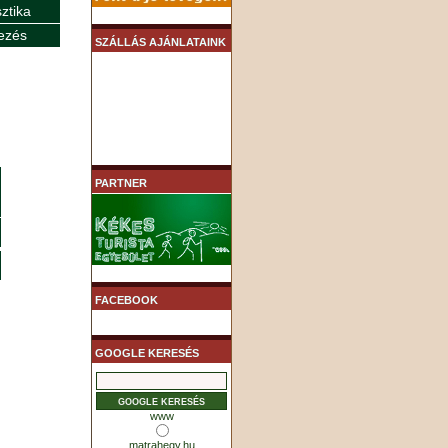
sztika
ezés
SZÁLLÁS AJÁNLATAINK
PARTNER
FACEBOOK
GOOGLE KERESÉS
www
matrahegy.hu