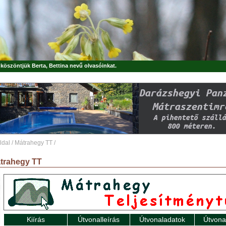
, köszöntjük
Berta, Bettina
nevű olvasóinkat.
ldal
/
Mátrahegy TT
/
trahegy TT
Kiírás
Útvonalleírás
Útvonaladatok
Útvona