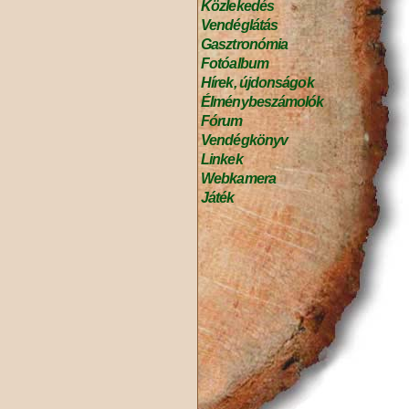
Közlekedés
Vendéglátás
Gasztronómia
Fotóalbum
Hírek, újdonságok
Élménybeszámolók
Fórum
Vendégkönyv
Linkek
Webkamera
Játék