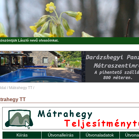
 köszöntjük
László
nevű olvasóinkat.
ldal
/
Mátrahegy TT
/
trahegy TT
Kiírás
Útvonalleírás
Útvonaladatok
Útvona