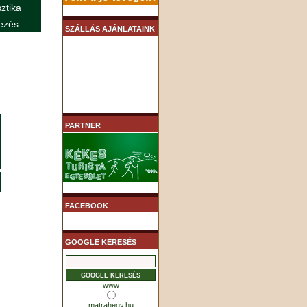
sztika
ezés
SZÁLLÁS AJÁNLATAINK
PARTNER
FACEBOOK
GOOGLE KERESÉS
www
matrahegy.hu