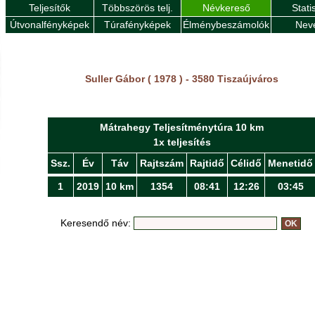
Teljesítők
Többszörös telj.
Névkereső
Stati
Útvonalfényképek
Túrafényképek
Élménybeszámolók
Nev
Suller Gábor ( 1978 ) - 3580 Tiszaújváros
Mátrahegy Teljesítménytúra 10 km
1x teljesítés
Ssz.
Év
Táv
Rajtszám
Rajtidő
Célidő
Menetidő
1
2019
10 km
1354
08:41
12:26
03:45
Keresendő név: