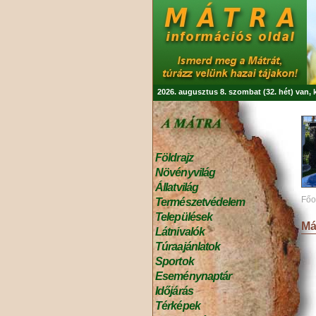
2026. augusztus 8. szombat (32. hét) van,
Földrajz
Növényvilág
Állatvilág
Főo
Természetvédelem
Települések
Má
Látnivalók
Túraajánlatok
Sportok
Eseménynaptár
Időjárás
Térképek