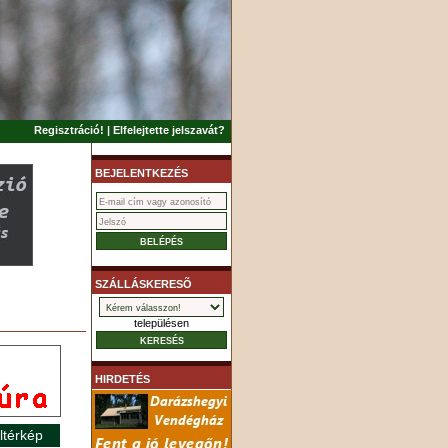
Regisztráció!
|
Elfelejtette jelszavát?
BEJELENTKEZÉS
SZÁLLÁSKERESÕ
településen
HIRDETÉS
ltérkép