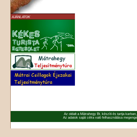
AJÁNLATOK
Az oldalt a Mátrahegy Bt. készíti és tartja karban
Az adatok saját célra való felhasználása megenged