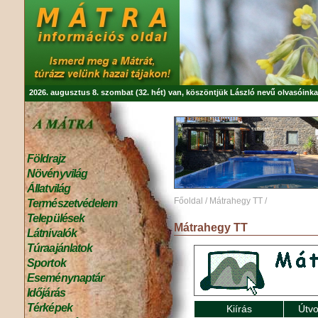
2026. augusztus 8. szombat (32. hét) van, köszöntjük
László
nevű olvasóinka
Földrajz
Növényvilág
Állatvilág
Főoldal
/
Mátrahegy TT
/
Természetvédelem
Települések
Mátrahegy TT
Látnivalók
Túraajánlatok
Sportok
Eseménynaptár
Időjárás
Térképek
Kiírás
Útvo