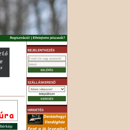
Regisztráció!
|
Elfelejtette jelszavát?
BEJELENTKEZÉS
SZÁLLÁSKERESÕ
településen
HIRDETÉS
ltérkép