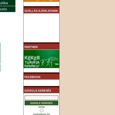
sztika
ezés
SZÁLLÁS AJÁNLATAINK
PARTNER
FACEBOOK
GOOGLE KERESÉS
www
matrahegy.hu