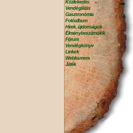
Közlekedés
Vendéglátás
Gasztronómia
Fotóalbum
Hírek, újdonságok
Élménybeszámolók
Fórum
Vendégkönyv
Linkek
Webkamera
Játék