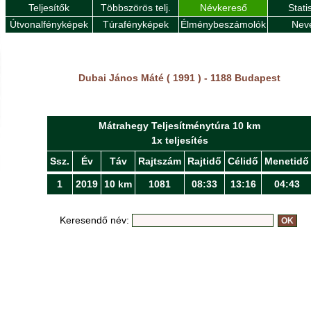
Teljesítők
Többszörös telj.
Névkereső
Stati
Útvonalfényképek
Túrafényképek
Élménybeszámolók
Nev
Dubai János Máté ( 1991 ) - 1188 Budapest
Mátrahegy Teljesítménytúra 10 km
1x teljesítés
Ssz.
Év
Táv
Rajtszám
Rajtidő
Célidő
Menetidő
1
2019
10 km
1081
08:33
13:16
04:43
Keresendő név: