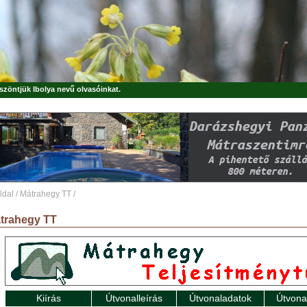
öszöntjük
Ibolya
nevű olvasóinkat.
ldal
/
Mátrahegy TT
/
trahegy TT
Kiírás
Útvonalleírás
Útvonaladatok
Útvona