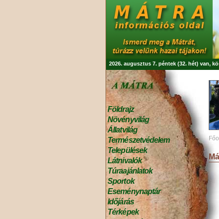
2026. augusztus 7. péntek (32. hét) van, k
Földrajz
Növényvilág
Állatvilág
Főo
Természetvédelem
Települések
Má
Látnivalók
Túraajánlatok
Sportok
Eseménynaptár
Időjárás
Térképek