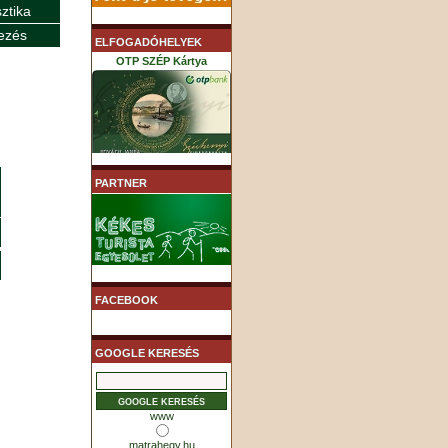
sztika
ezés
ELFOGADÓHELYEK
OTP SZÉP Kártya
K&H SZÉP Kártya
PARTNER
MHB (MKB) SZÉP Kártya
FACEBOOK
GOOGLE KERESÉS
www
matrahegy.hu