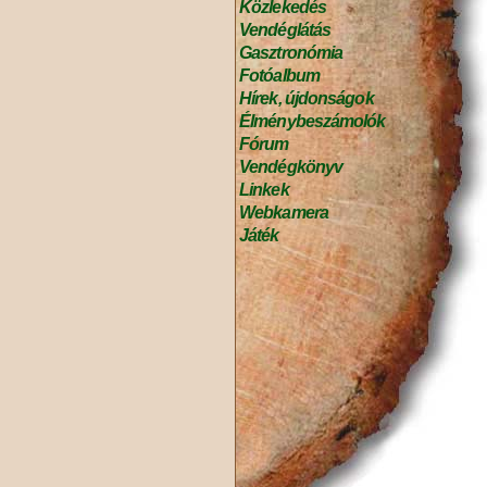
Közlekedés
Vendéglátás
Gasztronómia
Fotóalbum
Hírek, újdonságok
Élménybeszámolók
Fórum
Vendégkönyv
Linkek
Webkamera
Játék