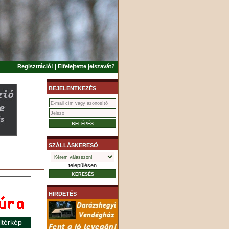
Regisztráció!
|
Elfelejtette jelszavát?
BEJELENTKEZÉS
SZÁLLÁSKERESÕ
településen
HIRDETÉS
ltérkép