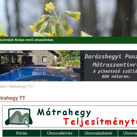
öszöntjük
Ibolya
nevű olvasóinkat.
ldal
/
Mátrahegy TT
/
trahegy TT
Kiírás
Útvonalleírás
Útvonaladatok
Útvona