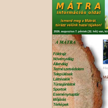
2026. augusztus 7. péntek (32. hét) van, k
Földrajz
Növényvilág
Állatvilág
Főo
Természetvédelem
Települések
Má
Látnivalók
Túraajánlatok
Sportok
Eseménynaptár
Időjárás
Térképek