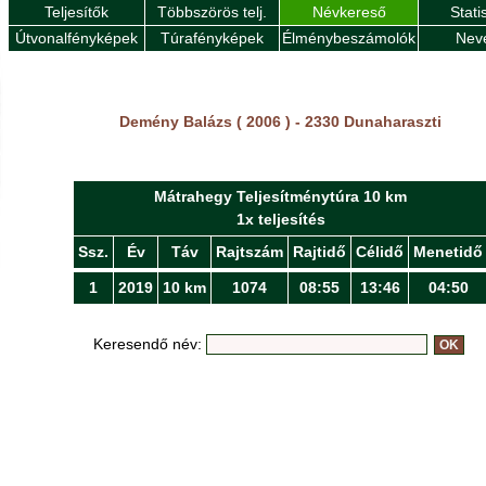
Teljesítők
Többszörös telj.
Névkereső
Stati
Útvonalfényképek
Túrafényképek
Élménybeszámolók
Nev
Demény Balázs ( 2006 ) - 2330 Dunaharaszti
Mátrahegy Teljesítménytúra 10 km
1x teljesítés
Ssz.
Év
Táv
Rajtszám
Rajtidő
Célidő
Menetidő
1
2019
10 km
1074
08:55
13:46
04:50
Keresendő név: