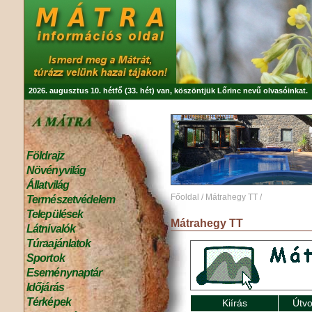
2026. augusztus 10. hétfő (33. hét) van, köszöntjük
Lőrinc
nevű olvasóinkat.
Földrajz
Növényvilág
Állatvilág
Főoldal
/
Mátrahegy TT
/
Természetvédelem
Települések
Mátrahegy TT
Látnivalók
Túraajánlatok
Sportok
Eseménynaptár
Időjárás
Térképek
Kiírás
Útvo