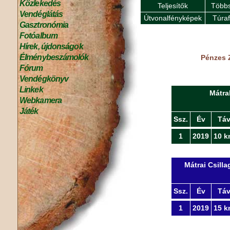
Közlekedés
Teljesítők
Többs
Vendéglátás
Útvonalfényképek
Túra
Gasztronómia
Fotóalbum
Hírek, újdonságok
Élménybeszámolók
Pénzes Z
Fórum
Vendégkönyv
Linkek
Mátra
Webkamera
Játék
Ssz.
Év
Tá
1
2019
10 k
Mátrai Csill
Ssz.
Év
Tá
1
2019
15 k