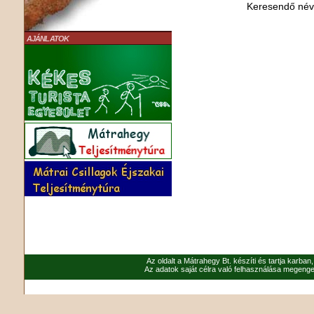
Keresendő né
AJÁNLATOK
Az oldalt a Mátrahegy Bt. készíti és tartja karban
Az adatok saját célra való felhasználása megenged