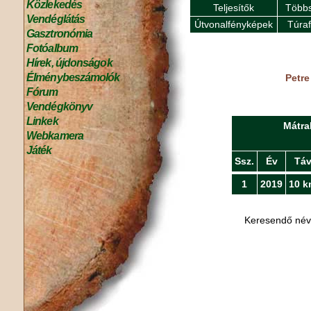
Közlekedés
Teljesítők
Többs
Vendéglátás
Útvonalfényképek
Túra
Gasztronómia
Fotóalbum
Hírek, újdonságok
Élménybeszámolók
Petre
Fórum
Vendégkönyv
Linkek
Mátra
Webkamera
Játék
Ssz.
Év
Tá
1
2019
10 k
Keresendő né