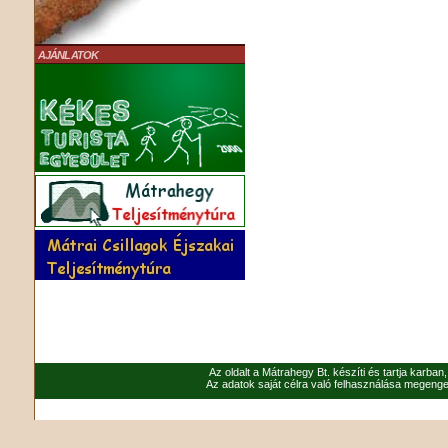
AJÁNLATOK
Az oldalt a Mátrahegy Bt. készíti és tartja karban
Az adatok saját célra való felhasználása megenged