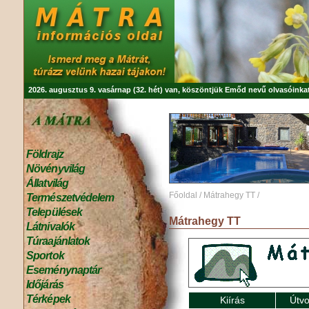
2026. augusztus 9. vasárnap (32. hét) van, köszöntjük
Emőd
nevű olvasóinkat
Földrajz
Növényvilág
Állatvilág
Főoldal
/
Mátrahegy TT
/
Természetvédelem
Települések
Mátrahegy TT
Látnivalók
Túraajánlatok
Sportok
Eseménynaptár
Időjárás
Térképek
Kiírás
Útvo