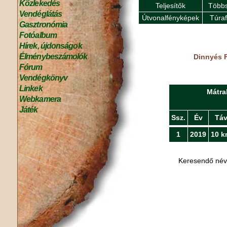
Közlekedés
Teljesítők
Többs
Vendéglátás
Útvonalfényképek
Túra
Gasztronómia
Fotóalbum
Hírek, újdonságok
Élménybeszámolók
Dinnyés F
Fórum
Vendégkönyv
Linkek
Mátra
Webkamera
Játék
Ssz.
Év
Tá
1
2019
10 k
Keresendő né