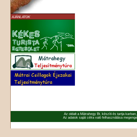
AJÁNLATOK
Az oldalt a Mátrahegy Bt. készíti és tartja karban
Az adatok saját célra való felhasználása megenged