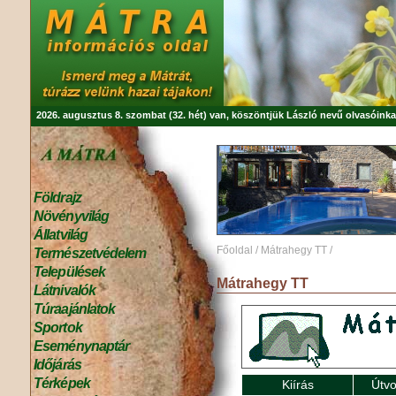
2026. augusztus 8. szombat (32. hét) van, köszöntjük
László
nevű olvasóinka
Földrajz
Növényvilág
Állatvilág
Főoldal
/
Mátrahegy TT
/
Természetvédelem
Települések
Mátrahegy TT
Látnivalók
Túraajánlatok
Sportok
Eseménynaptár
Időjárás
Térképek
Kiírás
Útvo