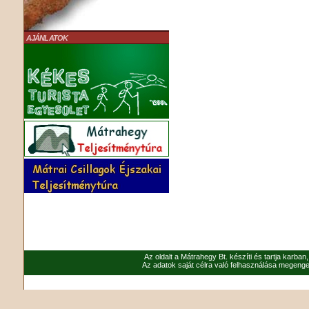
AJÁNLATOK
Az oldalt a Mátrahegy Bt. készíti és tartja karban
Az adatok saját célra való felhasználása megenged