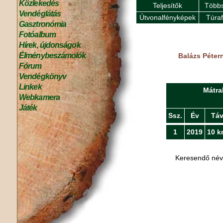
Közlekedés
Teljesítők
Többs
Vendéglátás
Útvonalfényképek
Túra
Gasztronómia
Fotóalbum
Hírek, újdonságok
Élménybeszámolók
Balázs Pétern
Fórum
Vendégkönyv
Linkek
Mátra
Webkamera
Játék
Ssz.
Év
Tá
1
2019
10 k
Keresendő né