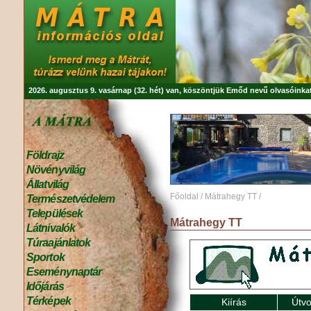
2026. augusztus 9. vasárnap (32. hét) van, köszöntjük
Emőd
nevű olvasóinkat
Földrajz
Növényvilág
Állatvilág
Főoldal
/
Mátrahegy TT
/
Természetvédelem
Települések
Mátrahegy TT
Látnivalók
Túraajánlatok
Sportok
Eseménynaptár
Időjárás
Térképek
Kiírás
Útvo