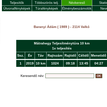
Teljesítők
Többszörös telj.
Névkereső
Stati
Útvonalfényképek
Túrafényképek
Élménybeszámolók
Nev
Baranyi Ádám ( 1989 ) - 2114 Valkó
Mátrahegy Teljesítménytúra 10 km
1x teljesítés
Ssz.
Év
Táv
Rajtszám
Rajtidő
Célidő
Menetidő
1
2019
10 km
1024
09:18
13:45
04:27
Keresendő név: