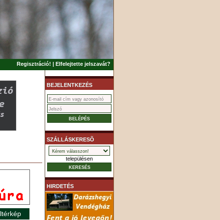
Regisztráció!
|
Elfelejtette jelszavát?
BEJELENTKEZÉS
SZÁLLÁSKERESÕ
településen
HIRDETÉS
ltérkép