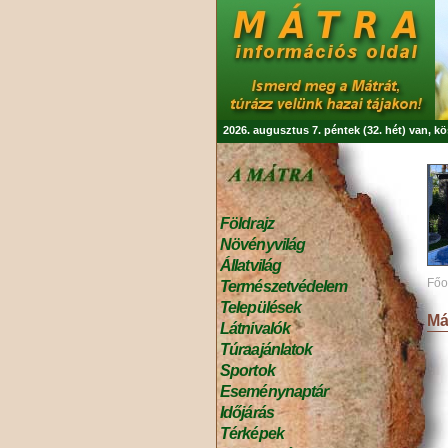
2026. augusztus 7. péntek (32. hét) van, k
Földrajz
Növényvilág
Állatvilág
Főo
Természetvédelem
Települések
Má
Látnivalók
Túraajánlatok
Sportok
Eseménynaptár
Időjárás
Térképek