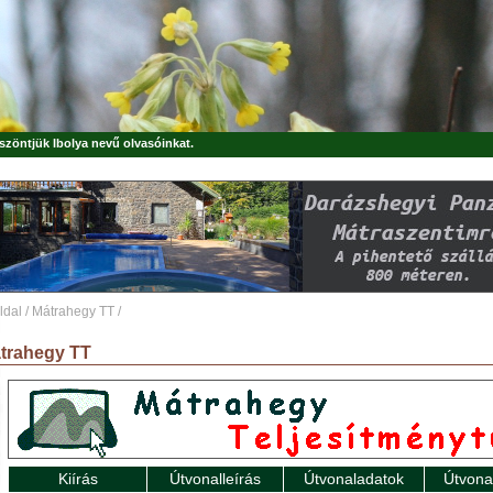
öszöntjük
Ibolya
nevű olvasóinkat.
ldal
/
Mátrahegy TT
/
trahegy TT
Kiírás
Útvonalleírás
Útvonaladatok
Útvona