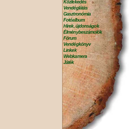
Közlekedés
Vendéglátás
Gasztronómia
Fotóalbum
Hírek, újdonságok
Élménybeszámolók
Fórum
Vendégkönyv
Linkek
Webkamera
Játék