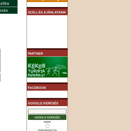
sztika
ezés
SZÁLLÁS AJÁNLATAINK
PARTNER
FACEBOOK
GOOGLE KERESÉS
www
matrahegy.hu