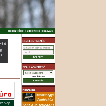
Regisztráció!
|
Elfelejtette jelszavát?
BEJELENTKEZÉS
SZÁLLÁSKERESÕ
településen
HIRDETÉS
ltérkép