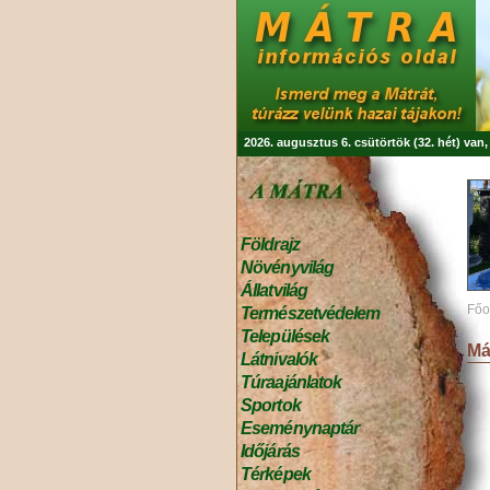
2026. augusztus 6. csütörtök (32. hét) van
Földrajz
Növényvilág
Állatvilág
Főo
Természetvédelem
Települések
Má
Látnivalók
Túraajánlatok
Sportok
Eseménynaptár
Időjárás
Térképek