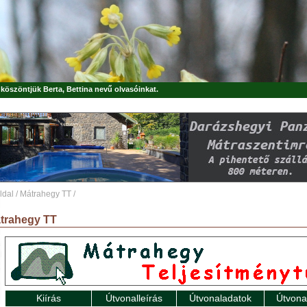
, köszöntjük
Berta, Bettina
nevű olvasóinkat.
ldal
/
Mátrahegy TT
/
trahegy TT
Kiírás
Útvonalleírás
Útvonaladatok
Útvona