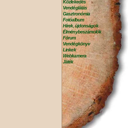
Közlekedés
Vendéglátás
Gasztronómia
Fotóalbum
Hírek, újdonságok
Élménybeszámolók
Fórum
Vendégkönyv
Linkek
Webkamera
Játék