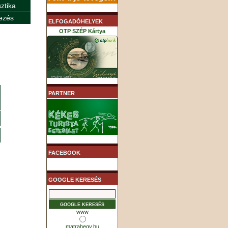
sztika
ezés
ELFOGADÓHELYEK
OTP SZÉP Kártya
K&H SZÉP Kártya
PARTNER
MHB (MKB) SZÉP Kártya
FACEBOOK
GOOGLE KERESÉS
www
matrahegy.hu