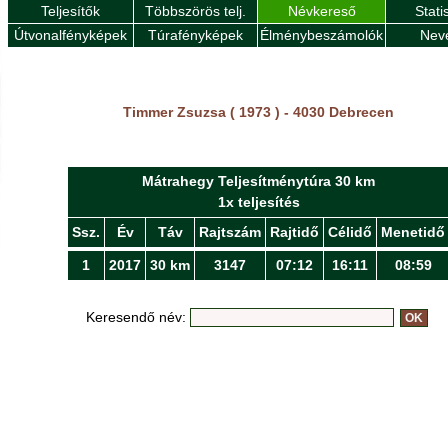
Teljesítők
Többszörös telj.
Névkereső
Stati
Útvonalfényképek
Túrafényképek
Élménybeszámolók
Nev
Timmer Zsuzsa ( 1973 ) - 4030 Debrecen
Mátrahegy Teljesítménytúra 30 km
1x teljesítés
Ssz.
Év
Táv
Rajtszám
Rajtidő
Célidő
Menetidő
1
2017
30 km
3147
07:12
16:11
08:59
Keresendő név: