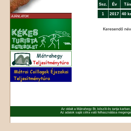
Ssz.
Év
Tá
1
2017
40 k
AJÁNLATOK
Keresendő né
Az oldalt a Mátrahegy Bt. készíti és tartja karban
Az adatok saját célra való felhasználása megenged