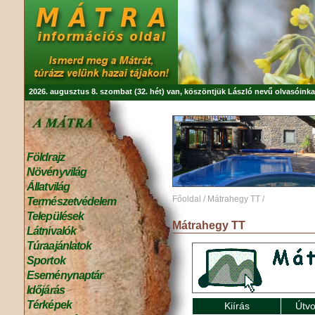
2026. augusztus 8. szombat (32. hét) van, köszöntjük
László
nevű olvasóinka
Földrajz
Növényvilág
Állatvilág
Főoldal
/
Mátrahegy TT
/
Természetvédelem
Települések
Mátrahegy TT
Látnivalók
Túraajánlatok
Sportok
Eseménynaptár
Időjárás
Térképek
Kiírás
Útvo