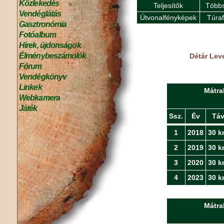
Közlekedés
Teljesítők
Többs
Vendéglátás
Útvonalfényképek
Túra
Gasztronómia
Fotóalbum
Hírek, újdonságok
Élménybeszámolók
Détár Leve
Fórum
Vendégkönyv
Linkek
Mátra
Webkamera
Játék
Ssz.
Év
Tá
1
2018
30 k
2
2019
30 k
3
2020
30 k
4
2023
30 k
Mátra