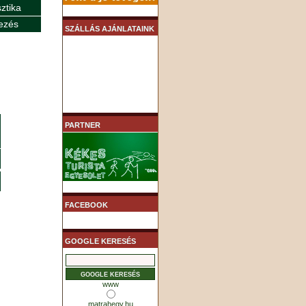
sztika
ezés
SZÁLLÁS AJÁNLATAINK
PARTNER
FACEBOOK
GOOGLE KERESÉS
www
matrahegy.hu