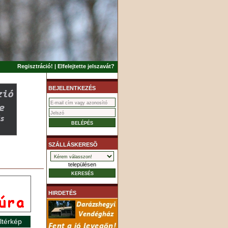
Regisztráció!
|
Elfelejtette jelszavát?
BEJELENTKEZÉS
SZÁLLÁSKERESÕ
településen
HIRDETÉS
ltérkép