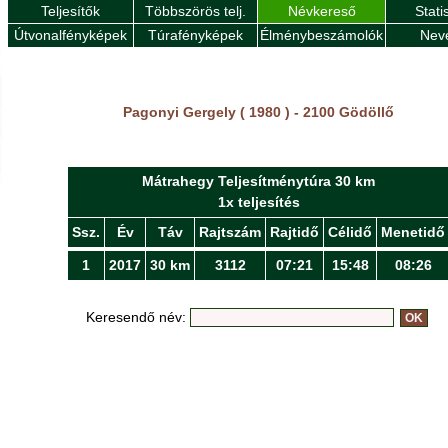
Teljesítők
Többszörös telj.
Névkereső
Stati
Útvonalfényképek
Túrafényképek
Élménybeszámolók
Nev
Pagonyi Gergely ( 1980 ) - 2100 Gödöllő
Mátrahegy Teljesítménytúra 30 km
1x teljesítés
Ssz.
Év
Táv
Rajtszám
Rajtidő
Célidő
Menetidő
1
2017
30 km
3112
07:21
15:48
08:26
Keresendő név: