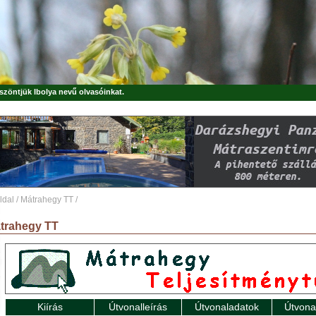
öszöntjük
Ibolya
nevű olvasóinkat.
ldal
/
Mátrahegy TT
/
trahegy TT
Kiírás
Útvonalleírás
Útvonaladatok
Útvona