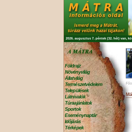
2026. augusztus 7. péntek (32. hét) van, k
Földrajz
Növényvilág
Állatvilág
Főo
Természetvédelem
Települések
Má
Látnivalók
Túraajánlatok
Sportok
Eseménynaptár
Időjárás
Térképek