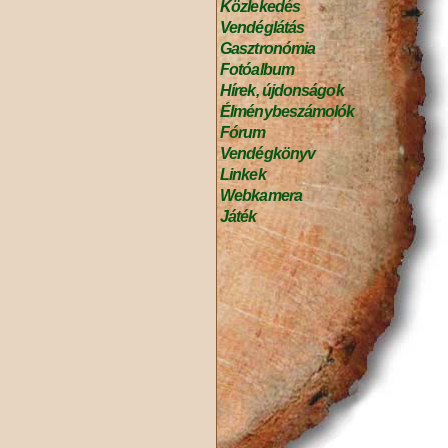
Közlekedés
Vendéglátás
Gasztronómia
Fotóalbum
Hírek, újdonságok
Élménybeszámolók
Fórum
Vendégkönyv
Linkek
Webkamera
Játék