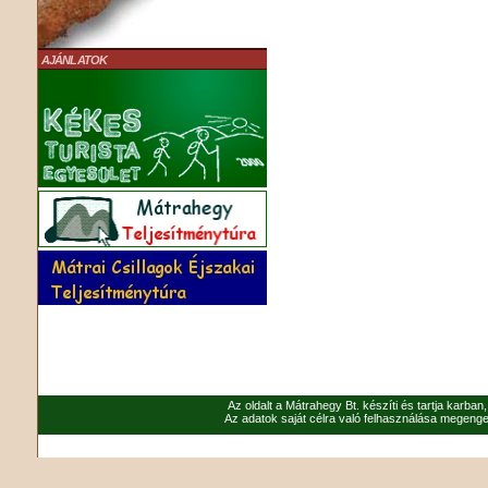
AJÁNLATOK
Az oldalt a Mátrahegy Bt. készíti és tartja karban
Az adatok saját célra való felhasználása megenged