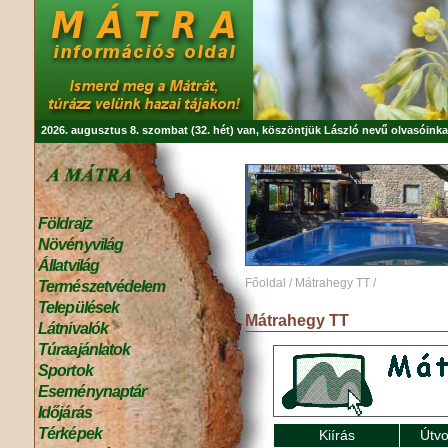
2026. augusztus 8. szombat (32. hét) van, köszöntjük
László
nevű olvasóinka
Földrajz
Növényvilág
Állatvilág
Főoldal
/
Mátrahegy TT
/
Természetvédelem
Települések
Mátrahegy TT
Látnivalók
Túraajánlatok
Sportok
Eseménynaptár
Időjárás
Térképek
Kiírás
Útvo