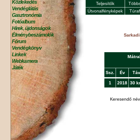
Közlekedés
Teljesítők
Többs
Vendéglátás
Útvonalfényképek
Túra
Gasztronómia
Fotóalbum
Hírek, újdonságok
Élménybeszámolók
Sarkadi
Fórum
Vendégkönyv
Linkek
Mátra
Webkamera
Játék
Ssz.
Év
Tá
1
2018
30 k
Keresendő né