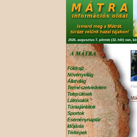
2026. augusztus 7. péntek (32. hét) van, k
Földrajz
Növényvilág
Állatvilág
Főo
Természetvédelem
Települések
Má
Látnivalók
Túraajánlatok
Sportok
Eseménynaptár
Időjárás
Térképek