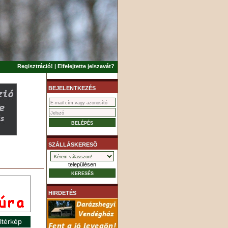
Regisztráció!
|
Elfelejtette jelszavát?
BEJELENTKEZÉS
SZÁLLÁSKERESÕ
településen
HIRDETÉS
ltérkép