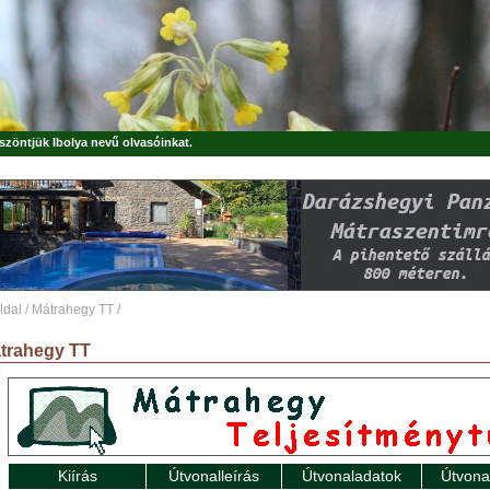
öszöntjük
Ibolya
nevű olvasóinkat.
ldal
/
Mátrahegy TT
/
trahegy TT
Kiírás
Útvonalleírás
Útvonaladatok
Útvona