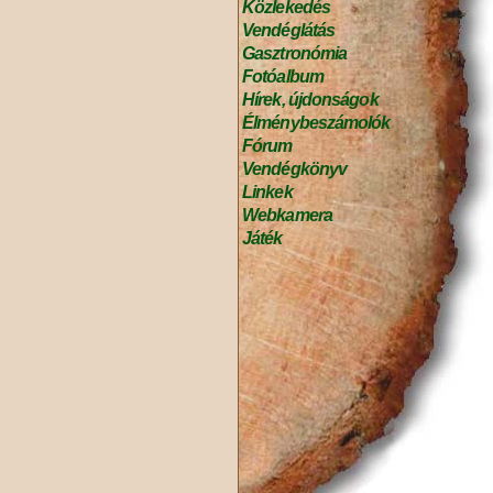
Közlekedés
Vendéglátás
Gasztronómia
Fotóalbum
Hírek, újdonságok
Élménybeszámolók
Fórum
Vendégkönyv
Linkek
Webkamera
Játék