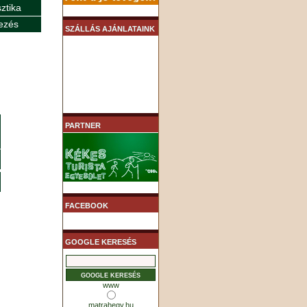
sztika
ezés
SZÁLLÁS AJÁNLATAINK
PARTNER
FACEBOOK
GOOGLE KERESÉS
www
matrahegy.hu