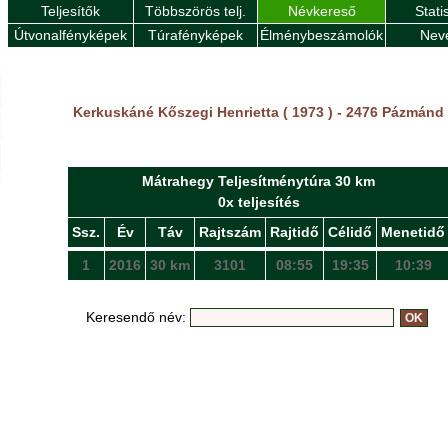
Teljesítők
Többszörös telj.
Névkereső
Stati
Útvonalfényképek
Túrafényképek
Élménybeszámolók
Nev
Kerkuskáné Kőszegi Henrietta ( 1973 ) - 2476 Pázmánd
Mátrahegy Teljesítménytúra 30 km
0x teljesítés
Ssz.
Év
Táv
Rajtszám
Rajtidő
Célidő
Menetidő
1
2016
30 km
3101
08:55
19:35
10:39
Keresendő név: