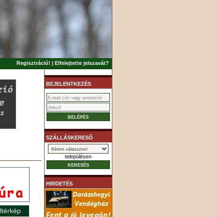
Regisztráció!
|
Elfelejtette jelszavát?
BEJELENTKEZÉS
SZÁLLÁSKERESÕ
településen
HIRDETÉS
ltérkép