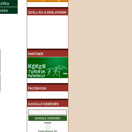
sztika
ezés
SZÁLLÁS AJÁNLATAINK
PARTNER
FACEBOOK
GOOGLE KERESÉS
www
matrahegy.hu