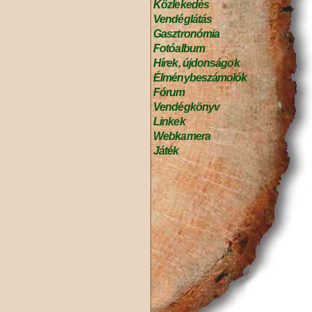
Közlekedés
Vendéglátás
Gasztronómia
Fotóalbum
Hírek, újdonságok
Élménybeszámolók
Fórum
Vendégkönyv
Linkek
Webkamera
Játék