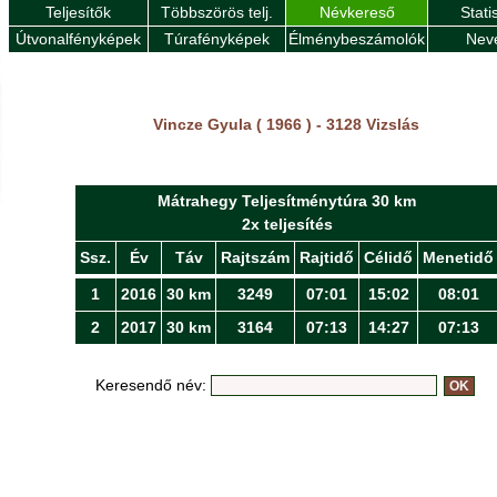
Teljesítők
Többszörös telj.
Névkereső
Stati
Útvonalfényképek
Túrafényképek
Élménybeszámolók
Nev
Vincze Gyula ( 1966 ) - 3128 Vizslás
Mátrahegy Teljesítménytúra 30 km
2x teljesítés
Ssz.
Év
Táv
Rajtszám
Rajtidő
Célidő
Menetidő
1
2016
30 km
3249
07:01
15:02
08:01
2
2017
30 km
3164
07:13
14:27
07:13
Keresendő név: