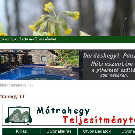
 köszöntjük
László
nevű olvasóinkat.
ldal
/
Mátrahegy TT
/
trahegy TT
Kiírás
Útvonalleírás
Útvonaladatok
Útvona