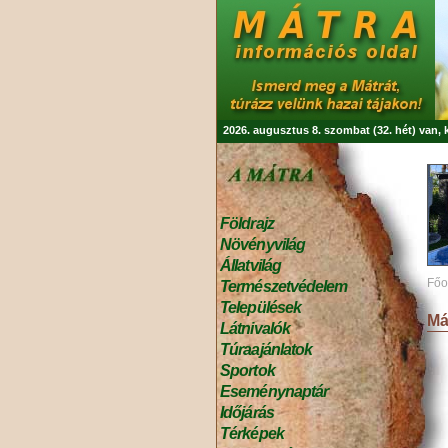
2026. augusztus 8. szombat (32. hét) van,
Földrajz
Növényvilág
Állatvilág
Főo
Természetvédelem
Települések
Má
Látnivalók
Túraajánlatok
Sportok
Eseménynaptár
Időjárás
Térképek