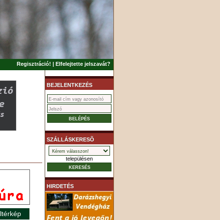
Regisztráció!
|
Elfelejtette jelszavát?
BEJELENTKEZÉS
SZÁLLÁSKERESÕ
településen
HIRDETÉS
ltérkép