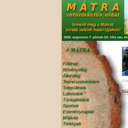
2026. augusztus 7. péntek (32. hét) van, k
Földrajz
Növényvilág
Állatvilág
Főo
Természetvédelem
Települések
Má
Látnivalók
Túraajánlatok
Sportok
Eseménynaptár
Időjárás
Térképek