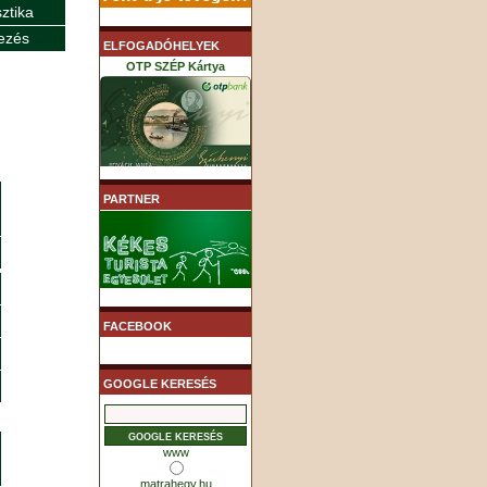
sztika
ezés
ELFOGADÓHELYEK
OTP SZÉP Kártya
K&H SZÉP Kártya
PARTNER
MHB (MKB) SZÉP Kártya
FACEBOOK
GOOGLE KERESÉS
www
matrahegy.hu