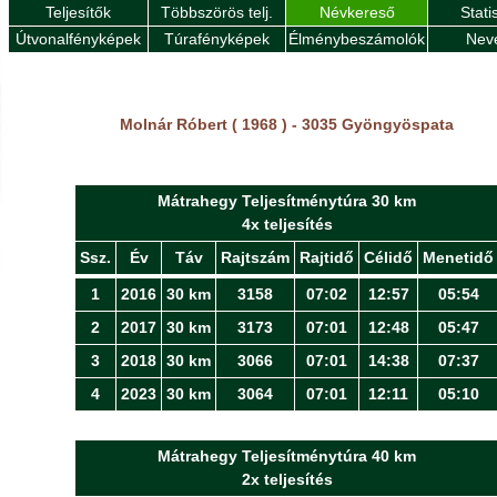
Teljesítők
Többszörös telj.
Névkereső
Stati
Útvonalfényképek
Túrafényképek
Élménybeszámolók
Nev
Molnár Róbert ( 1968 ) - 3035 Gyöngyöspata
Mátrahegy Teljesítménytúra 30 km
4x teljesítés
Ssz.
Év
Táv
Rajtszám
Rajtidő
Célidő
Menetidő
1
2016
30 km
3158
07:02
12:57
05:54
2
2017
30 km
3173
07:01
12:48
05:47
3
2018
30 km
3066
07:01
14:38
07:37
4
2023
30 km
3064
07:01
12:11
05:10
Mátrahegy Teljesítménytúra 40 km
2x teljesítés