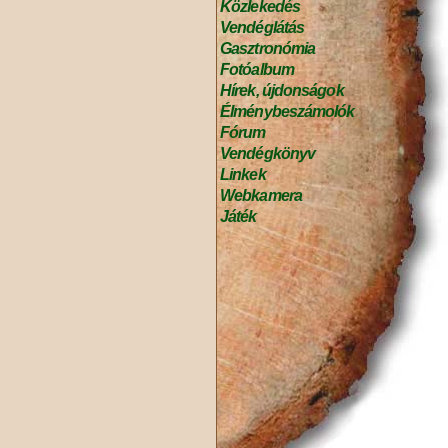
Közlekedés
Vendéglátás
Gasztronómia
Fotóalbum
Hírek, újdonságok
Élménybeszámolók
Fórum
Vendégkönyv
Linkek
Webkamera
Játék