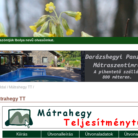
öszöntjük
Ibolya
nevű olvasóinkat.
ldal
/
Mátrahegy TT
/
trahegy TT
Kiírás
Útvonalleírás
Útvonaladatok
Útvona