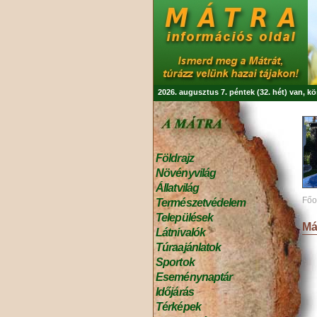
2026. augusztus 7. péntek (32. hét) van, k
Földrajz
Növényvilág
Állatvilág
Főo
Természetvédelem
Települések
Má
Látnivalók
Túraajánlatok
Sportok
Eseménynaptár
Időjárás
Térképek