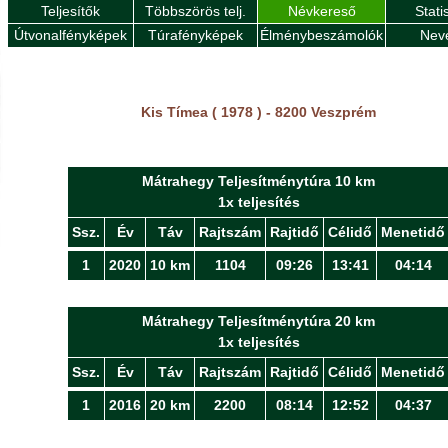
Teljesítők
Többszörös telj.
Névkereső
Stati
Útvonalfényképek
Túrafényképek
Élménybeszámolók
Nev
Kis Tímea ( 1978 ) - 8200 Veszprém
Mátrahegy Teljesítménytúra 10 km
1x teljesítés
Ssz.
Év
Táv
Rajtszám
Rajtidő
Célidő
Menetidő
1
2020
10 km
1104
09:26
13:41
04:14
Mátrahegy Teljesítménytúra 20 km
1x teljesítés
Ssz.
Év
Táv
Rajtszám
Rajtidő
Célidő
Menetidő
1
2016
20 km
2200
08:14
12:52
04:37