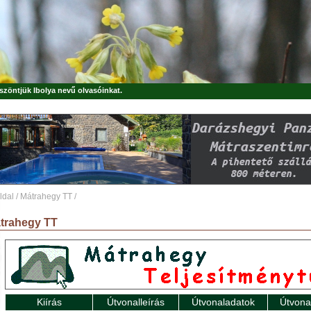
öszöntjük
Ibolya
nevű olvasóinkat.
ldal
/
Mátrahegy TT
/
trahegy TT
Kiírás
Útvonalleírás
Útvonaladatok
Útvona