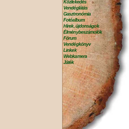
Közlekedés
Vendéglátás
Gasztronómia
Fotóalbum
Hírek, újdonságok
Élménybeszámolók
Fórum
Vendégkönyv
Linkek
Webkamera
Játék