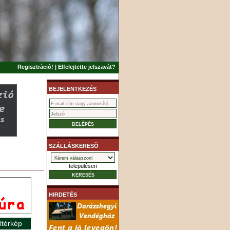
Regisztráció!
|
Elfelejtette jelszavát?
BEJELENTKEZÉS
SZÁLLÁSKERESÕ
településen
HIRDETÉS
ltérkép