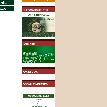
sztika
ezés
ELFOGADÓHELYEK
OTP SZÉP Kártya
K&H SZÉP Kártya
PARTNER
MHB (MKB) SZÉP Kártya
FACEBOOK
GOOGLE KERESÉS
www
matrahegy.hu