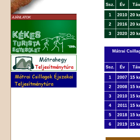
Ssz.
Év
Tá
1
2010
20 k
AJÁNLATOK
2
2016
20 k
3
2020
20 k
Mátrai Csill
Ssz.
Év
Tá
1
2007
15 k
2
2008
15 k
3
2010
15 k
4
2011
15 k
5
2018
15 k
6
2019
15 k