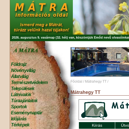
2026. augusztus 9. vasárnap (32. hét) van, köszöntjük
Emőd
nevű olvasóinkat
Földrajz
Növényvilág
Állatvilág
Főoldal
/
Mátrahegy TT
/
Természetvédelem
Települések
Mátrahegy TT
Látnivalók
Túraajánlatok
Sportok
Eseménynaptár
Időjárás
Térképek
Kiírás
Útvo