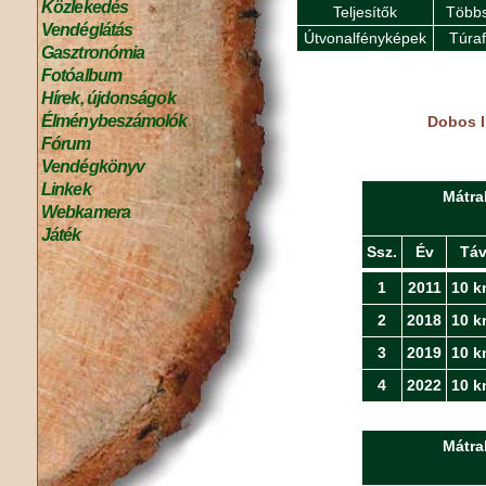
Közlekedés
Teljesítők
Többs
Vendéglátás
Útvonalfényképek
Túra
Gasztronómia
Fotóalbum
Hírek, újdonságok
Élménybeszámolók
Dobos I
Fórum
Vendégkönyv
Linkek
Mátra
Webkamera
Játék
Ssz.
Év
Tá
1
2011
10 k
2
2018
10 k
3
2019
10 k
4
2022
10 k
Mátra