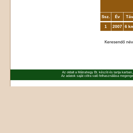
Ssz.
Év
Tá
1
2007
6 k
Keresendő né
Az oldalt a Mátrahegy Bt. készíti és tartja karban
Az adatok saját célra való felhasználása megenged