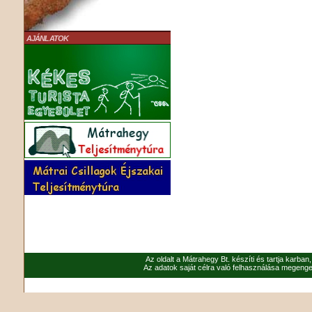
AJÁNLATOK
Az oldalt a Mátrahegy Bt. készíti és tartja karban
Az adatok saját célra való felhasználása megenged