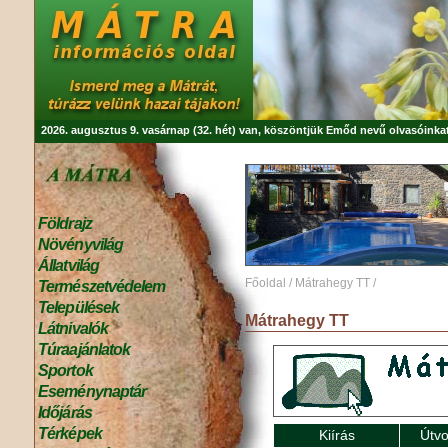
2026. augusztus 9. vasárnap (32. hét) van, köszöntjük
Emőd
nevű olvasóinkat
Földrajz
Növényvilág
Állatvilág
Főoldal
/
Mátrahegy TT
/
Természetvédelem
Települések
Mátrahegy TT
Látnivalók
Túraajánlatok
Sportok
Eseménynaptár
Időjárás
Térképek
Kiírás
Útvo