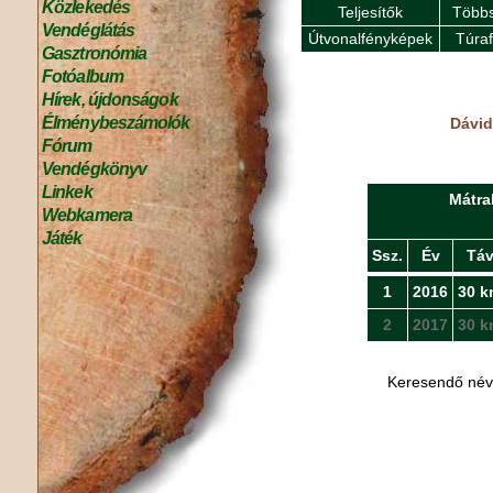
Közlekedés
Teljesítők
Többs
Vendéglátás
Útvonalfényképek
Túra
Gasztronómia
Fotóalbum
Hírek, újdonságok
Élménybeszámolók
Dávid
Fórum
Vendégkönyv
Linkek
Mátra
Webkamera
Játék
Ssz.
Év
Tá
1
2016
30 k
2
2017
30 k
Keresendő né