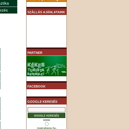
sztika
ezés
SZÁLLÁS AJÁNLATAINK
PARTNER
FACEBOOK
GOOGLE KERESÉS
www
matrahegy.hu