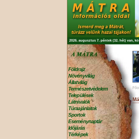
2026. augusztus 7. péntek (32. hét) van, k
Földrajz
Növényvilág
Állatvilág
Főo
Természetvédelem
Települések
Má
Látnivalók
Túraajánlatok
Sportok
Eseménynaptár
Időjárás
Térképek