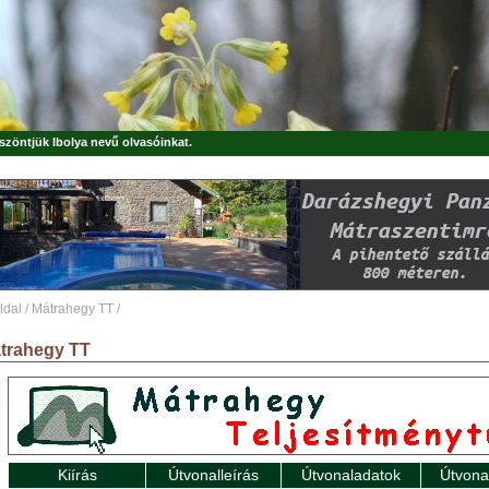
öszöntjük
Ibolya
nevű olvasóinkat.
ldal
/
Mátrahegy TT
/
trahegy TT
Kiírás
Útvonalleírás
Útvonaladatok
Útvona