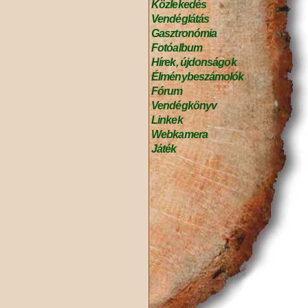
Közlekedés
Vendéglátás
Gasztronómia
Fotóalbum
Hírek, újdonságok
Élménybeszámolók
Fórum
Vendégkönyv
Linkek
Webkamera
Játék