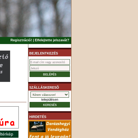
Regisztráció!
|
Elfelejtette jelszavát?
BEJELENTKEZÉS
SZÁLLÁSKERESÕ
településen
HIRDETÉS
ltérkép