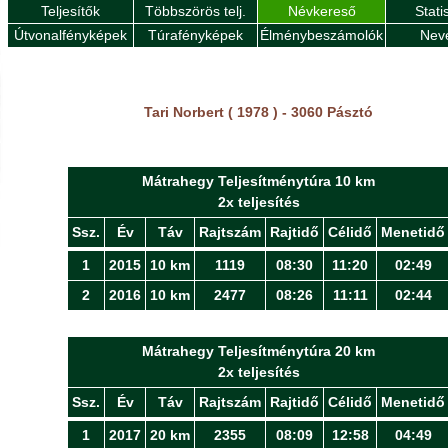
Teljesítők
Többszörös telj.
Névkereső
Stati
Útvonalfényképek
Túrafényképek
Élménybeszámolók
Nev
Tari Norbert ( 1978 ) - 3060 Pásztó
Mátrahegy Teljesítménytúra 10 km
2x teljesítés
Ssz.
Év
Táv
Rajtszám
Rajtidő
Célidő
Menetidő
1
2015
10 km
1119
08:30
11:20
02:49
2
2016
10 km
2477
08:26
11:11
02:44
Mátrahegy Teljesítménytúra 20 km
2x teljesítés
Ssz.
Év
Táv
Rajtszám
Rajtidő
Célidő
Menetidő
1
2017
20 km
2355
08:09
12:58
04:49