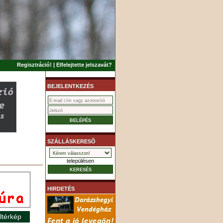
Regisztráció!
|
Elfelejtette jelszavát?
BEJELENTKEZÉS
SZÁLLÁSKERESÕ
településen
HIRDETÉS
ltérkép