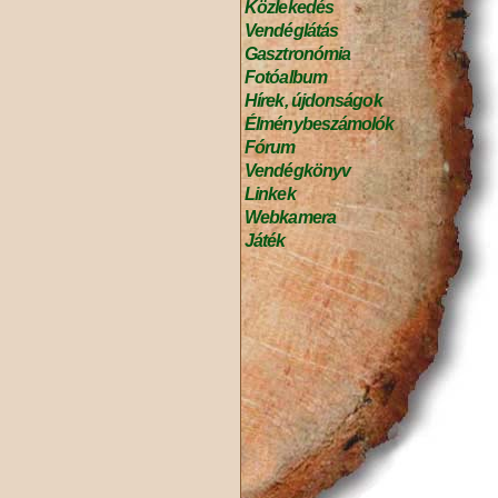
Közlekedés
Vendéglátás
Gasztronómia
Fotóalbum
Hírek, újdonságok
Élménybeszámolók
Fórum
Vendégkönyv
Linkek
Webkamera
Játék