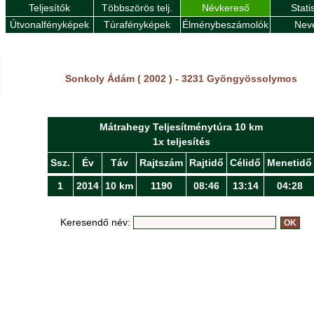
Teljesítők
Többszörös telj.
Névkereső
Stati
Útvonalfényképek
Túrafényképek
Élménybeszámolók
Nev
Sonkoly Ádám ( 2002 ) - 3231 Gyöngyössolymos
Mátrahegy Teljesítménytúra 10 km
1x teljesítés
Ssz.
Év
Táv
Rajtszám
Rajtidő
Célidő
Menetidő
1
2014
10 km
1190
08:46
13:14
04:28
Keresendő név: