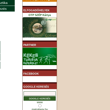
sztika
ezés
ELFOGADÓHELYEK
OTP SZÉP Kártya
K&H SZÉP Kártya
PARTNER
MHB (MKB) SZÉP Kártya
FACEBOOK
GOOGLE KERESÉS
www
matrahegy.hu