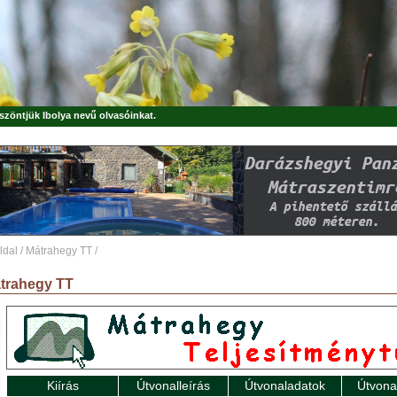
öszöntjük
Ibolya
nevű olvasóinkat.
ldal
/
Mátrahegy TT
/
trahegy TT
Kiírás
Útvonalleírás
Útvonaladatok
Útvona