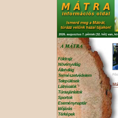
2026. augusztus 7. péntek (32. hét) van, k
Földrajz
Növényvilág
Állatvilág
Főo
Természetvédelem
Települések
Má
Látnivalók
Túraajánlatok
Sportok
Eseménynaptár
Időjárás
Térképek