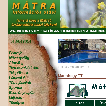
2026. augusztus 7. péntek (32. hét) van, köszöntjük
Ibolya
nevű olvasóinkat.
Földrajz
Növényvilág
Állatvilág
Főoldal
/
Mátrahegy TT
/
Természetvédelem
Települések
Mátrahegy TT
Látnivalók
Túraajánlatok
Sportok
Eseménynaptár
Időjárás
Térképek
Kiírás
Útvo