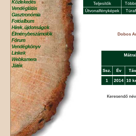
Közlekedés
Teljesítők
Többs
Vendéglátás
Útvonalfényképek
Túra
Gasztronómia
Fotóalbum
Hírek, újdonságok
Élménybeszámolók
Dobos An
Fórum
Vendégkönyv
Linkek
Mátra
Webkamera
Játék
Ssz.
Év
Tá
1
2014
10 k
Keresendő né