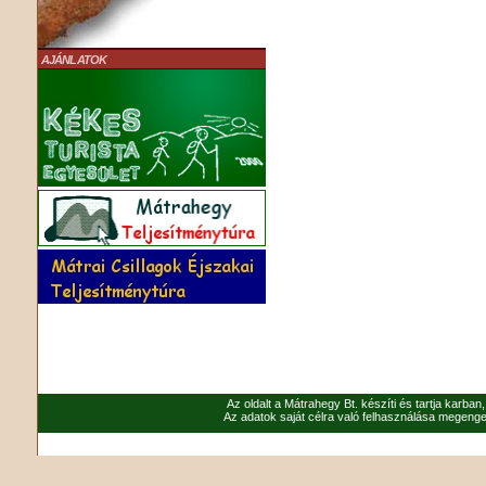
AJÁNLATOK
Az oldalt a Mátrahegy Bt. készíti és tartja karban
Az adatok saját célra való felhasználása megenged