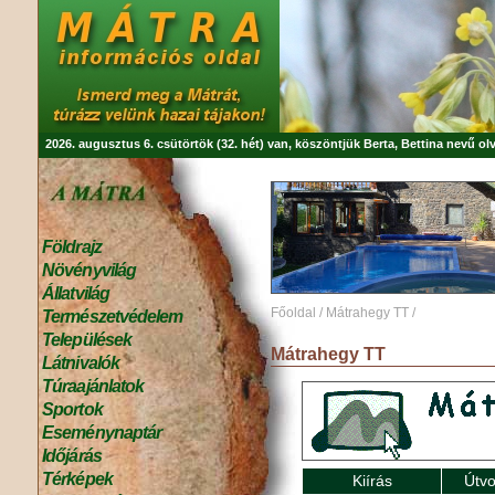
2026. augusztus 6. csütörtök (32. hét) van, köszöntjük
Berta, Bettina
nevű olv
Földrajz
Növényvilág
Állatvilág
Főoldal
/
Mátrahegy TT
/
Természetvédelem
Települések
Mátrahegy TT
Látnivalók
Túraajánlatok
Sportok
Eseménynaptár
Időjárás
Térképek
Kiírás
Útvo