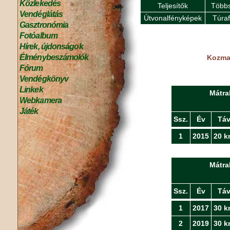
Közlekedés
Teljesítők
Többs
Vendéglátás
Útvonalfényképek
Túra
Gasztronómia
Fotóalbum
Hírek, újdonságok
Élménybeszámolók
Kozma 
Fórum
Vendégkönyv
Linkek
Mátra
Webkamera
Játék
Ssz.
Év
Tá
1
2015
20 k
Mátra
Ssz.
Év
Tá
1
2017
30 k
2
2019
30 k