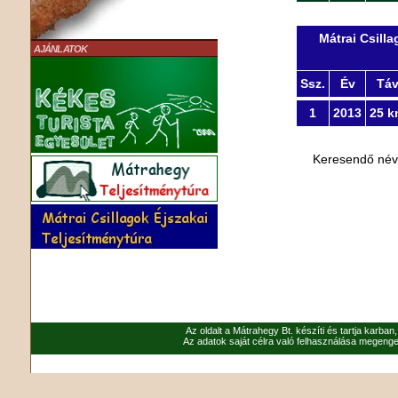
Mátrai Csill
AJÁNLATOK
Ssz.
Év
Tá
1
2013
25 k
Keresendő né
Az oldalt a Mátrahegy Bt. készíti és tartja karban
Az adatok saját célra való felhasználása megenged