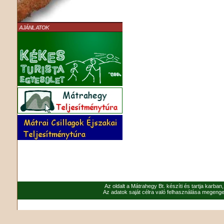
AJÁNLATOK
Az oldalt a Mátrahegy Bt. készíti és tartja karban
Az adatok saját célra való felhasználása megenged