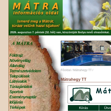
2026. augusztus 7. péntek (32. hét) van, köszöntjük
Ibolya
nevű olvasóinkat.
Földrajz
Növényvilág
Állatvilág
Főoldal
/
Mátrahegy TT
/
Természetvédelem
Települések
Mátrahegy TT
Látnivalók
Túraajánlatok
Sportok
Eseménynaptár
Időjárás
Térképek
Kiírás
Útvo