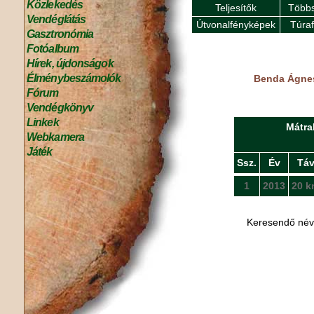
Közlekedés
Teljesítők
Többs
Vendéglátás
Útvonalfényképek
Túra
Gasztronómia
Fotóalbum
Hírek, újdonságok
Élménybeszámolók
Benda Ágnes
Fórum
Vendégkönyv
Linkek
Mátra
Webkamera
Játék
Ssz.
Év
Tá
1
2013
20 k
Keresendő né