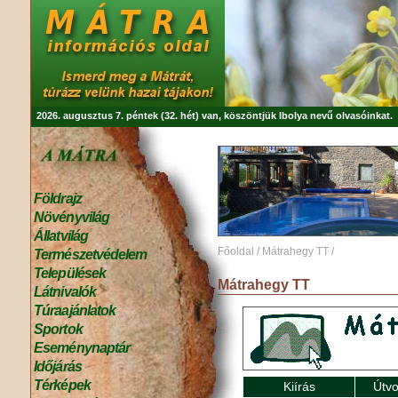
2026. augusztus 7. péntek (32. hét) van, köszöntjük
Ibolya
nevű olvasóinkat.
Földrajz
Növényvilág
Állatvilág
Főoldal
/
Mátrahegy TT
/
Természetvédelem
Települések
Mátrahegy TT
Látnivalók
Túraajánlatok
Sportok
Eseménynaptár
Időjárás
Térképek
Kiírás
Útvo