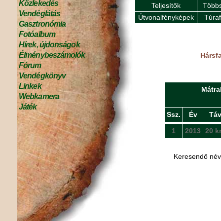
Közlekedés
Teljesítők
Többs
Vendéglátás
Útvonalfényképek
Túra
Gasztronómia
Fotóalbum
Hírek, újdonságok
Élménybeszámolók
Hársfa
Fórum
Vendégkönyv
Linkek
Mátra
Webkamera
Játék
Ssz.
Év
Tá
1
2013
20 k
Keresendő né