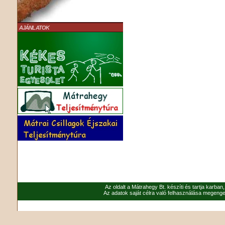
AJÁNLATOK
Az oldalt a Mátrahegy Bt. készíti és tartja karban
Az adatok saját célra való felhasználása megenged