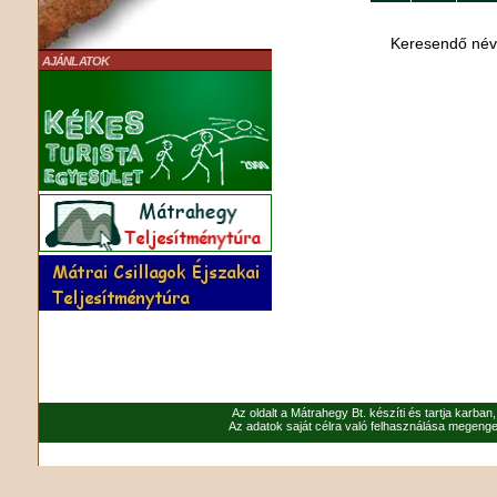
Keresendő né
AJÁNLATOK
Az oldalt a Mátrahegy Bt. készíti és tartja karban
Az adatok saját célra való felhasználása megenged