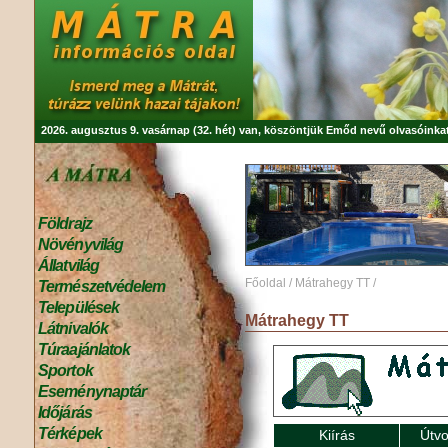
2026. augusztus 9. vasárnap (32. hét) van, köszöntjük
Emőd
nevű olvasóinkat
Földrajz
Növényvilág
Állatvilág
Főoldal
/
Mátrahegy TT
/
Természetvédelem
Települések
Mátrahegy TT
Látnivalók
Túraajánlatok
Sportok
Eseménynaptár
Időjárás
Térképek
Kiírás
Útvo