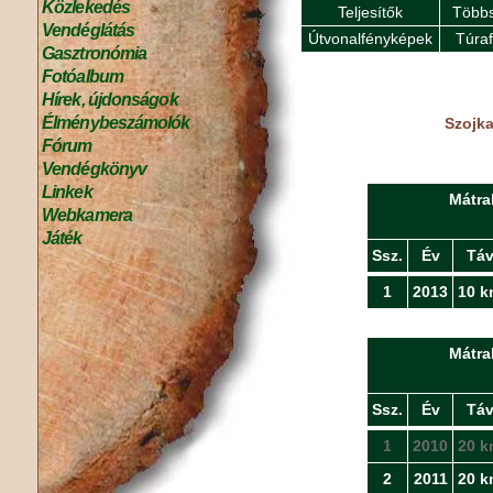
Közlekedés
Teljesítők
Többs
Vendéglátás
Útvonalfényképek
Túra
Gasztronómia
Fotóalbum
Hírek, újdonságok
Élménybeszámolók
Szojka
Fórum
Vendégkönyv
Linkek
Mátra
Webkamera
Játék
Ssz.
Év
Tá
1
2013
10 k
Mátra
Ssz.
Év
Tá
1
2010
20 k
2
2011
20 k