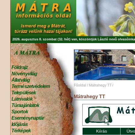
2026. augusztus 8. szombat (32. hét) van, köszöntjük
László
nevű olvasóinka
Földrajz
Növényvilág
Állatvilág
Főoldal
/
Mátrahegy TT
/
Természetvédelem
Települések
Mátrahegy TT
Látnivalók
Túraajánlatok
Sportok
Eseménynaptár
Időjárás
Térképek
Kiírás
Útvo