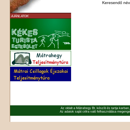
Keresendő né
AJÁNLATOK
Az oldalt a Mátrahegy Bt. készíti és tartja karban
Az adatok saját célra való felhasználása megenged