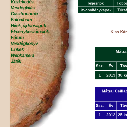
Közlekedés
Teljesítők
Többs
Vendéglátás
Útvonalfényképek
Túra
Gasztronómia
Fotóalbum
Hírek, újdonságok
Élménybeszámolók
Kiss Kár
Fórum
Vendégkönyv
Linkek
Mátra
Webkamera
Játék
Ssz.
Év
Tá
1
2013
30 k
Mátrai Csill
Ssz.
Év
Tá
1
2012
25 k