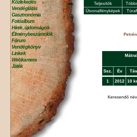
Közlekedés
Teljesítők
Többs
Vendéglátás
Útvonalfényképek
Túra
Gasztronómia
Fotóalbum
Hírek, újdonságok
Élménybeszámolók
Petrén
Fórum
Vendégkönyv
Linkek
Mátra
Webkamera
Játék
Ssz.
Év
Tá
1
2012
10 k
Keresendő né