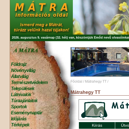
2026. augusztus 9. vasárnap (32. hét) van, köszöntjük
Emőd
nevű olvasóinkat
Földrajz
Növényvilág
Állatvilág
Főoldal
/
Mátrahegy TT
/
Természetvédelem
Települések
Mátrahegy TT
Látnivalók
Túraajánlatok
Sportok
Eseménynaptár
Időjárás
Térképek
Kiírás
Útvo