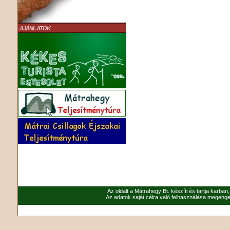
AJÁNLATOK
Az oldalt a Mátrahegy Bt. készíti és tartja karban
Az adatok saját célra való felhasználása megenged