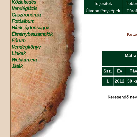
Közlekedés
Teljesítők
Többs
Vendéglátás
Útvonalfényképek
Túra
Gasztronómia
Fotóalbum
Hírek, újdonságok
Élménybeszámolók
Ketz
Fórum
Vendégkönyv
Linkek
Mátra
Webkamera
Játék
Ssz.
Év
Tá
1
2012
30 k
Keresendő né