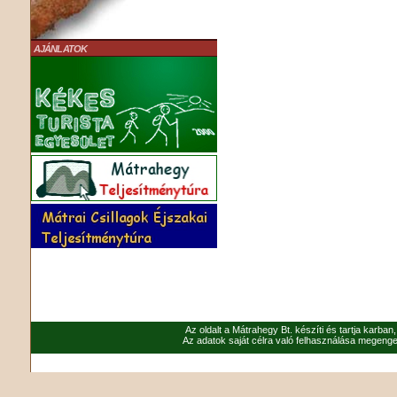
AJÁNLATOK
Az oldalt a Mátrahegy Bt. készíti és tartja karban
Az adatok saját célra való felhasználása megenged