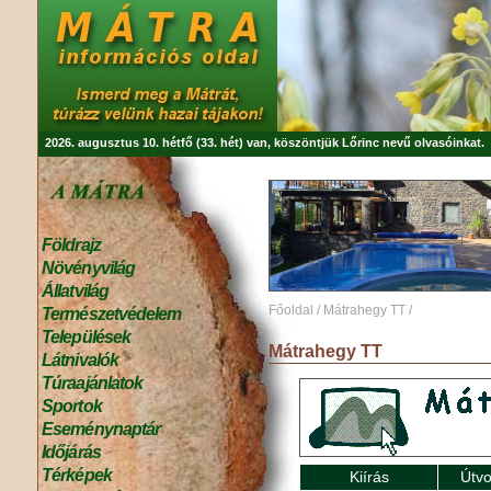
2026. augusztus 10. hétfő (33. hét) van, köszöntjük
Lőrinc
nevű olvasóinkat.
Földrajz
Növényvilág
Állatvilág
Főoldal
/
Mátrahegy TT
/
Természetvédelem
Települések
Mátrahegy TT
Látnivalók
Túraajánlatok
Sportok
Eseménynaptár
Időjárás
Térképek
Kiírás
Útvo