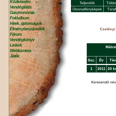
Közlekedés
Teljesítők
Többs
Vendéglátás
Útvonalfényképek
Túra
Gasztronómia
Fotóalbum
Hírek, újdonságok
Élménybeszámolók
Cselényi
Fórum
Vendégkönyv
Linkek
Mátra
Webkamera
Játék
Ssz.
Év
Táv
1
2011
20 k
Keresendő né