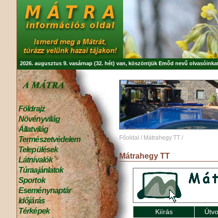
2026. augusztus 9. vasárnap (32. hét) van, köszöntjük
Emőd
nevű olvasóinkat
Földrajz
Növényvilág
Állatvilág
Főoldal
/
Mátrahegy TT
/
Természetvédelem
Települések
Mátrahegy TT
Látnivalók
Túraajánlatok
Sportok
Eseménynaptár
Időjárás
Térképek
Kiírás
Útvo