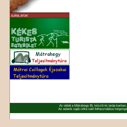
AJÁNLATOK
Az oldalt a Mátrahegy Bt. készíti és tartja karban
Az adatok saját célra való felhasználása megenged