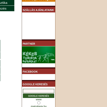
sztika
ezés
SZÁLLÁS AJÁNLATAINK
PARTNER
FACEBOOK
GOOGLE KERESÉS
www
matrahegy.hu