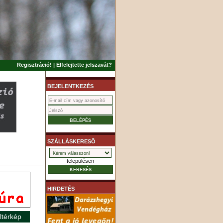
Regisztráció!
|
Elfelejtette jelszavát?
BEJELENTKEZÉS
SZÁLLÁSKERESÕ
településen
HIRDETÉS
ltérkép