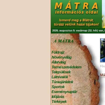
2026. augusztus 9. vasárnap (32. hét) van
Földrajz
Növényvilág
Állatvilág
Főo
Természetvédelem
Települések
Má
Látnivalók
Túraajánlatok
Sportok
Eseménynaptár
Időjárás
Térképek