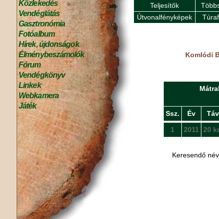
Közlekedés
Teljesítők
Többs
Vendéglátás
Útvonalfényképek
Túra
Gasztronómia
Fotóalbum
Hírek, újdonságok
Élménybeszámolók
Komlódi B
Fórum
Vendégkönyv
Linkek
Mátra
Webkamera
Játék
Ssz.
Év
Táv
1
2011
20 k
Keresendő né