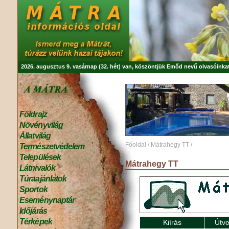
2026. augusztus 9. vasárnap (32. hét) van, köszöntjük
Emőd
nevű olvasóinkat
Földrajz
Növényvilág
Állatvilág
Főoldal
/
Mátrahegy TT
/
Természetvédelem
Települések
Mátrahegy TT
Látnivalók
Túraajánlatok
Sportok
Eseménynaptár
Időjárás
Térképek
Kiírás
Útvo