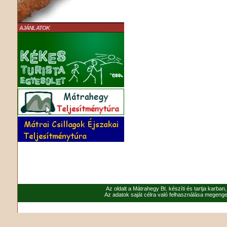
AJÁNLATOK
Az oldalt a Mátrahegy Bt. készíti és tartja karban
Az adatok saját célra való felhasználása megenged