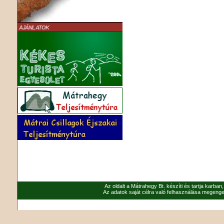
AJÁNLATOK
Az oldalt a Mátrahegy Bt. készíti és tartja karban
Az adatok saját célra való felhasználása megenged