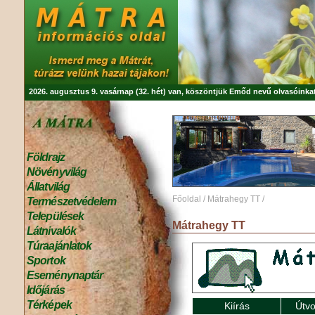
2026. augusztus 9. vasárnap (32. hét) van, köszöntjük
Emőd
nevű olvasóinkat
Földrajz
Növényvilág
Állatvilág
Főoldal
/
Mátrahegy TT
/
Természetvédelem
Települések
Mátrahegy TT
Látnivalók
Túraajánlatok
Sportok
Eseménynaptár
Időjárás
Térképek
Kiírás
Útvo