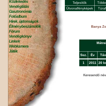
Közlekedés
Teljesítők
Többs
Vendéglátás
Útvonalfényképek
Túra
Gasztronómia
Fotóalbum
Hírek, újdonságok
Élménybeszámolók
Banya Zol
Fórum
Vendégkönyv
Linkek
Mátra
Webkamera
Játék
Ssz.
Év
Táv
1
2011
20 k
Keresendő né