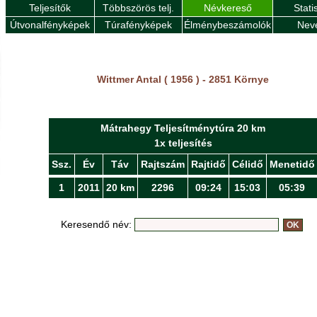
Teljesítők
Többszörös telj.
Névkereső
Stati
Útvonalfényképek
Túrafényképek
Élménybeszámolók
Nev
Wittmer Antal ( 1956 ) - 2851 Környe
Mátrahegy Teljesítménytúra 20 km
1x teljesítés
Ssz.
Év
Táv
Rajtszám
Rajtidő
Célidő
Menetidő
1
2011
20 km
2296
09:24
15:03
05:39
Keresendő név: