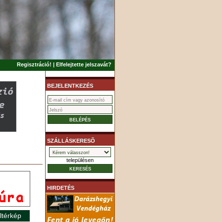
Regisztráció!
|
Elfelejtette jelszavát?
BEJELENTKEZÉS
SZÁLLÁSKERESÕ
településen
HIRDETÉS
ltérkép