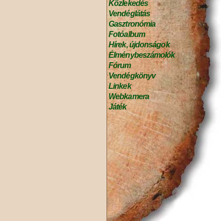
Közlekedés
Vendéglátás
Gasztronómia
Fotóalbum
Hírek, újdonságok
Élménybeszámolók
Fórum
Vendégkönyv
Linkek
Webkamera
Játék