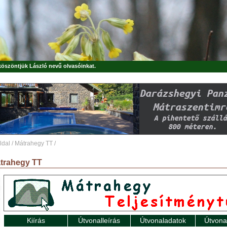
 köszöntjük
László
nevű olvasóinkat.
ldal
/
Mátrahegy TT
/
trahegy TT
Kiírás
Útvonalleírás
Útvonaladatok
Útvona