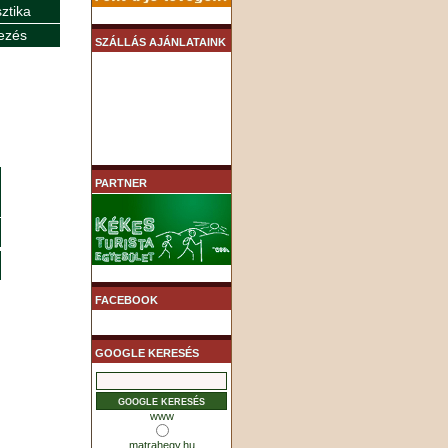
sztika
ezés
SZÁLLÁS AJÁNLATAINK
PARTNER
FACEBOOK
GOOGLE KERESÉS
www
matrahegy.hu