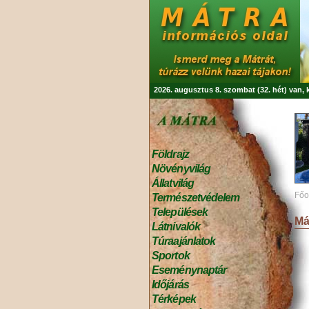
2026. augusztus 8. szombat (32. hét) van,
Földrajz
Növényvilág
Állatvilág
Főo
Természetvédelem
Települések
Má
Látnivalók
Túraajánlatok
Sportok
Eseménynaptár
Időjárás
Térképek