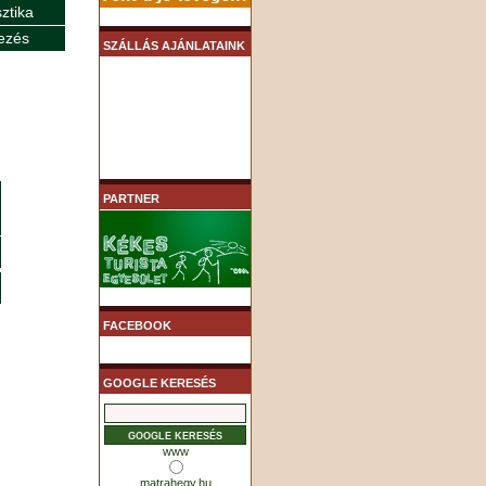
sztika
ezés
SZÁLLÁS AJÁNLATAINK
PARTNER
FACEBOOK
GOOGLE KERESÉS
www
matrahegy.hu