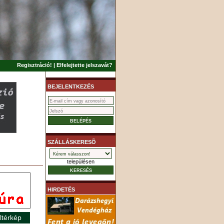
Regisztráció!
|
Elfelejtette jelszavát?
BEJELENTKEZÉS
SZÁLLÁSKERESÕ
településen
HIRDETÉS
ltérkép