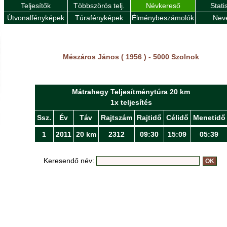
Teljesítők
Többszörös telj.
Névkereső
Stati
Útvonalfényképek
Túrafényképek
Élménybeszámolók
Nev
Mészáros János ( 1956 ) - 5000 Szolnok
Mátrahegy Teljesítménytúra 20 km
1x teljesítés
Ssz.
Év
Táv
Rajtszám
Rajtidő
Célidő
Menetidő
1
2011
20 km
2312
09:30
15:09
05:39
Keresendő név: