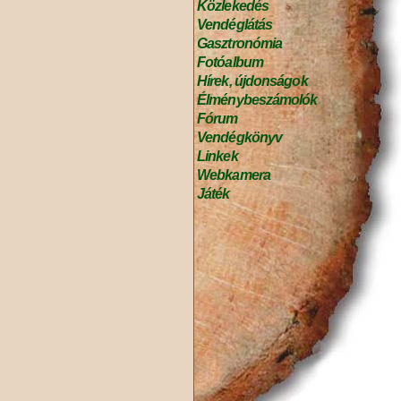
Közlekedés
Vendéglátás
Gasztronómia
Fotóalbum
Hírek, újdonságok
Élménybeszámolók
Fórum
Vendégkönyv
Linkek
Webkamera
Játék