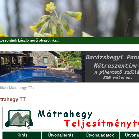
 köszöntjük
László
nevű olvasóinkat.
ldal
/
Mátrahegy TT
/
trahegy TT
Kiírás
Útvonalleírás
Útvonaladatok
Útvona