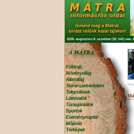
2026. augusztus 8. szombat (32. hét) van,
Földrajz
Növényvilág
Állatvilág
Főo
Természetvédelem
Települések
Má
Látnivalók
Túraajánlatok
Sportok
Eseménynaptár
Időjárás
Térképek