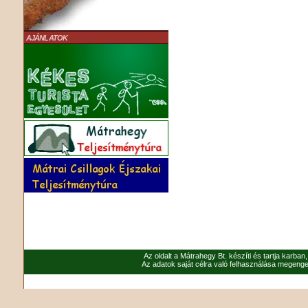
AJÁNLATOK
Az oldalt a Mátrahegy Bt. készíti és tartja karban
Az adatok saját célra való felhasználása megenged