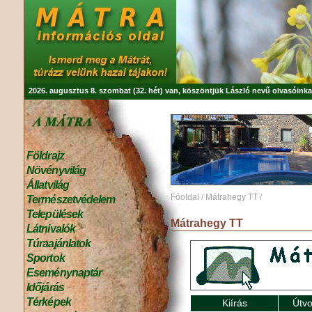
2026. augusztus 8. szombat (32. hét) van, köszöntjük
László
nevű olvasóinka
Földrajz
Növényvilág
Állatvilág
Főoldal
/
Mátrahegy TT
/
Természetvédelem
Települések
Mátrahegy TT
Látnivalók
Túraajánlatok
Sportok
Eseménynaptár
Időjárás
Térképek
Kiírás
Útvo