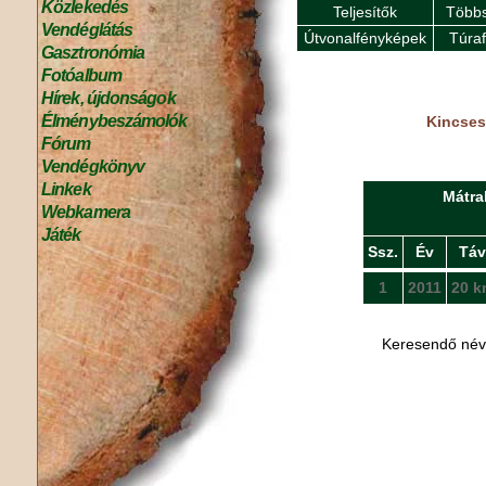
Közlekedés
Teljesítők
Többs
Vendéglátás
Útvonalfényképek
Túra
Gasztronómia
Fotóalbum
Hírek, újdonságok
Élménybeszámolók
Kincses 
Fórum
Vendégkönyv
Linkek
Mátra
Webkamera
Játék
Ssz.
Év
Táv
1
2011
20 k
Keresendő né