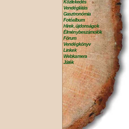
Közlekedés
Vendéglátás
Gasztronómia
Fotóalbum
Hírek, újdonságok
Élménybeszámolók
Fórum
Vendégkönyv
Linkek
Webkamera
Játék