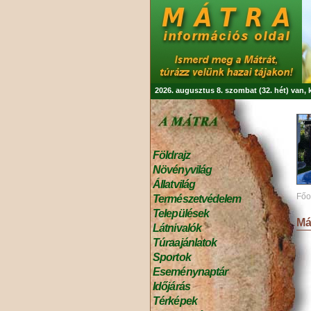
2026. augusztus 8. szombat (32. hét) van,
Földrajz
Növényvilág
Állatvilág
Főo
Természetvédelem
Települések
Má
Látnivalók
Túraajánlatok
Sportok
Eseménynaptár
Időjárás
Térképek