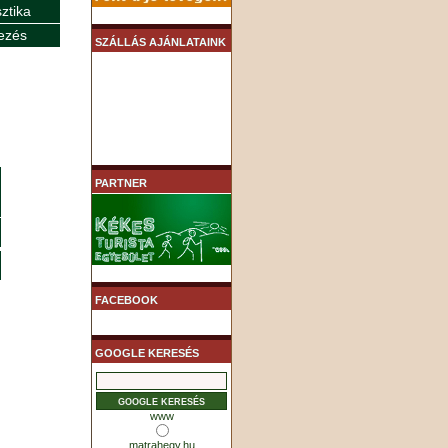
sztika
ezés
SZÁLLÁS AJÁNLATAINK
PARTNER
FACEBOOK
GOOGLE KERESÉS
www
matrahegy.hu