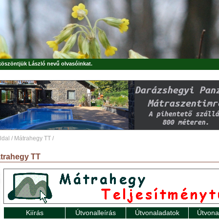
 köszöntjük
László
nevű olvasóinkat.
ldal
/
Mátrahegy TT
/
trahegy TT
Kiírás
Útvonalleírás
Útvonaladatok
Útvona