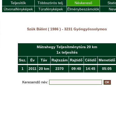
Teljesítők
Többszörös telj.
Névkereső
Stati
Útvonalfényképek
Túrafényképek
Élménybeszámolók
Nev
Szük Bálint ( 1986 ) - 3231 Gyöngyössolymos
Mátrahegy Teljesítménytúra 20 km
1x teljesítés
Ssz.
Év
Táv
Rajtszám
Rajtidő
Célidő
Menetidő
1
2011
20 km
2370
09:40
14:45
05:05
Keresendő név: