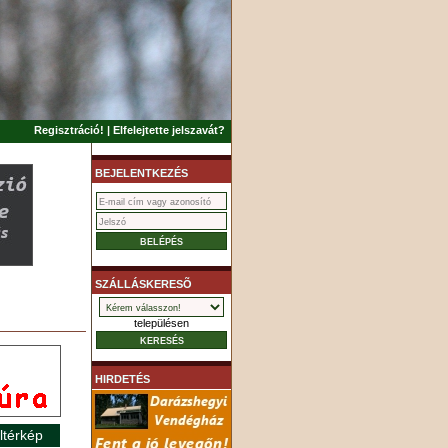
Regisztráció!
|
Elfelejtette jelszavát?
BEJELENTKEZÉS
SZÁLLÁSKERESÕ
településen
HIRDETÉS
ltérkép